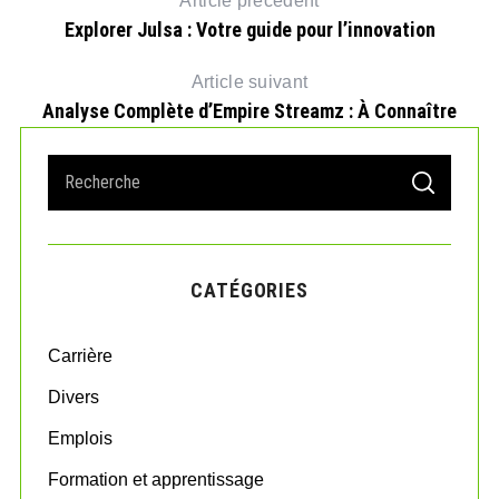
Article précédent
Explorer Julsa : Votre guide pour l’innovation
Article suivant
Analyse Complète d’Empire Streamz : À Connaître
S
S
e
E
A
a
R
r
C
H
c
CATÉGORIES
h
f
o
Carrière
r
:
Divers
Emplois
Formation et apprentissage