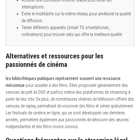
interruptions.
Éviter le multitâche sur le même réseau pour améliorer la qualité
de diffusion.
Tester différents appareils (smart TV, smartphones,
ordinateurs) pour trouver celui qui offre la meilleure qualité.
Alternatives et ressources pour les
passionnés de cinéma
les bibliothèques publiques représentent souvent une ressource
méconnue
pour accéder à des films. Elles proposent généralement des
S
services de prêt de DVD et parfois même des plateformes de streaming à
e
partir de leur site. De plus, de nombreuses chaînes de télévision offrent des
a
services de replay, permettant de visionner des films et séries gratuitement.
r
c
Les festivals de cinéma en ligne, qui se sont développés ces dernières
h
années, permettent également aux passionnés de découvrir des œuvres
f
o
indépendantes et des films moins connus.
r
: