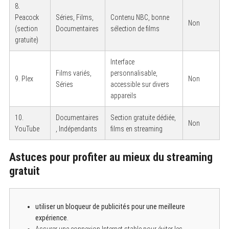
8.
Peacock
Séries, Films,
Contenu NBC, bonne
Non
(section
Documentaires
sélection de films
gratuite)
Interface
Films variés,
personnalisable,
9. Plex
Non
Séries
accessible sur divers
appareils
10.
Documentaires
Section gratuite dédiée,
Non
YouTube
, Indépendants
films en streaming
Astuces pour profiter au mieux du streaming
gratuit
utiliser un bloqueur de publicités pour une meilleure
expérience
.
Assurer une connexion Internet stable pour éviter les