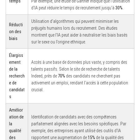
temps
Par exemple, une étude de Gartner indique que l’utilisation
d’IA peut réduire le temps de recrutement jusqu’à
30%
.
Utilisation d’algorithmes qui peuvent minimiser les
Réducti
préjugés humains lors du recrutement. Des études
on des
montrent que l’IA peut aider à neutraliser les biais basés
biais
sur le sexe ou l’origine ethnique.
Élargiss
ement
Accès à une base de données plus vaste, y compris des
de la
talents passifs. Selon le site de recherche de talents
recherch
Indeed, près de
70%
des candidats ne cherchent pas
e de
activement un emploi, rendant l’accès à cette population
candidat
crucial.
s
Amélior
ation de
Identification de candidats avec des compétences
la
parfaitement alignées avec les besoins spécifiques. Par
qualité
exemple, des entreprises ayant utilisé des outils d’IA
des
rapportent une augmentation de
15%
de la qualité des