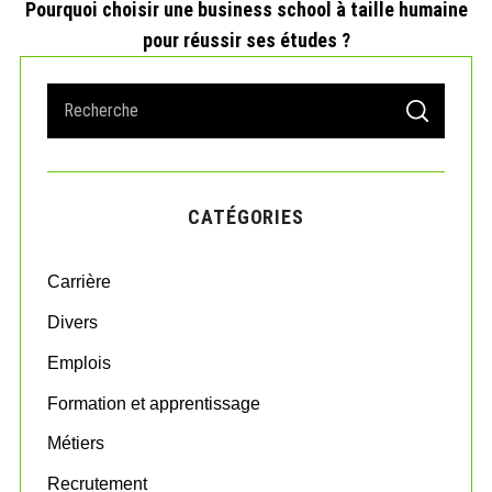
Pourquoi choisir une business school à taille humaine
pour réussir ses études ?
S
S
e
E
A
a
R
r
C
H
c
CATÉGORIES
h
f
o
Carrière
r
:
Divers
Emplois
Formation et apprentissage
Métiers
Recrutement