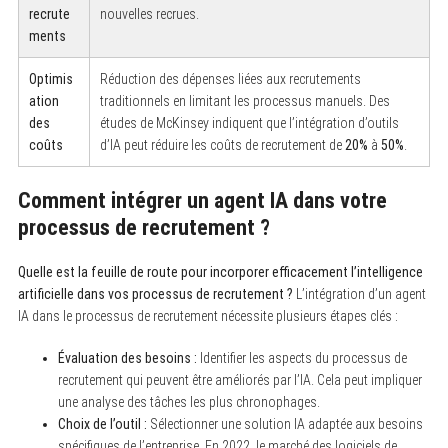
recrute
nouvelles recrues.
ments
Optimis
Réduction des dépenses liées aux recrutements
ation
traditionnels en limitant les processus manuels. Des
des
études de McKinsey indiquent que l’intégration d’outils
coûts
d’IA peut réduire les coûts de recrutement de
20%
à
50%
.
Comment intégrer un agent IA dans votre
processus de recrutement ?
Quelle est la feuille de route pour incorporer efficacement l’intelligence
artificielle dans vos processus de recrutement ?
L’intégration d’un agent
IA dans le processus de recrutement nécessite plusieurs étapes clés :
Évaluation des besoins :
Identifier les aspects du processus de
recrutement qui peuvent être améliorés par l’IA. Cela peut impliquer
une analyse des tâches les plus chronophages.
Choix de l’outil :
Sélectionner une solution IA adaptée aux besoins
spécifiques de l’entreprise. En 2022, le marché des logiciels de