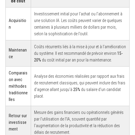
de coût
S
e
a
Investissement initial pour l’achat ou l’abonnement à
r
Acquisitio
une solution IA. Les coûts peuvent varier de quelques
c
h
n
centaines à plusieurs milliers de dollars par mois,
f
selon la sophistication de l’outil.
o
r
:
Coûts récurrents liés à la mise à jour et à l’amélioration
Maintenan
du système. Il est recommandé de prévoir environ
15-
ce
20%
du coût initial par an pour la maintenance.
Comparais
Analyse des économies réalisées par rapport aux frais
on avec
de recrutement classiques, qui peuvent inclure des frais
méthodes
d’agence allant jusqu’à
25%
du salaire d’un candidat
traditionne
placé.
lles
Mesure des gains financiers ou opérationnels générés
Retour sur
par l’utilisation de l’IA, souvent quantifié par
investisse
l’augmentation de la productivité et la réduction des
ment
délais de recrutement.