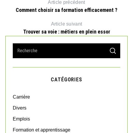
Article précédent
Comment choisir sa formation efficacement ?
Article suivant
Trouver sa voie : métiers en plein essor
S
S
e
E
A
a
R
r
C
H
c
CATÉGORIES
h
f
o
Carrière
r
:
Divers
Emplois
Formation et apprentissage