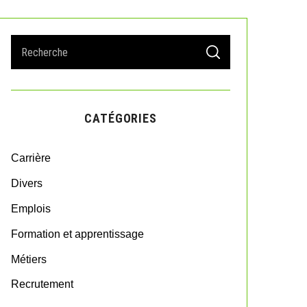
S
S
e
E
A
a
R
r
C
H
c
CATÉGORIES
h
f
o
Carrière
r
:
Divers
Emplois
Formation et apprentissage
Métiers
Recrutement