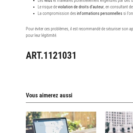
Les
virus
et malwares potentiellement engendrés par des s
Le risque de
violation de droits d’auteur
, en consultant d
La compromission des
informations personnelles
si l’o
Pour éviter ces problèmes, il est recommandé de sécuriser son appar
pour leur légitimité.
ART.1121031
Vous aimerez aussi