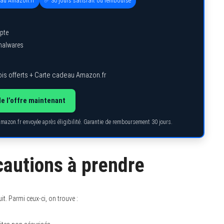
eau Amazon.fr
✅ 30 jours satisfait ou remboursé
pte
 malwares
is offerts + Carte cadeau Amazon.fr
de l’offre maintenant
Amazon.fr envoyée après éligibilité. Garantie de remboursement 30 jours.
cautions à prendre
it. Parmi ceux-ci, on trouve :