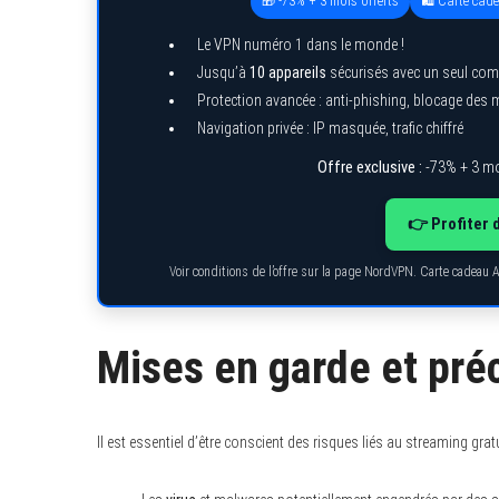
🎁 -73% + 3 mois offerts
🛍️ Carte cad
Le VPN numéro 1 dans le monde !
Jusqu’à
10 appareils
sécurisés avec un seul com
Protection avancée : anti-phishing, blocage des
Navigation privée : IP masquée, trafic chiffré
Offre exclusive :
-73% + 3 mo
👉 Profiter 
Voir conditions de l’offre sur la page NordVPN. Carte cadeau 
Mises en garde et pré
Il est essentiel d’être conscient des risques liés au streaming gratu