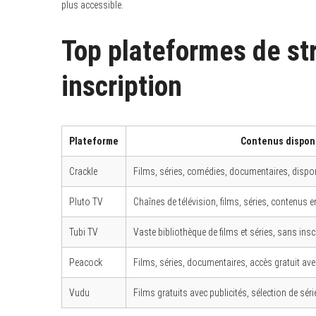
plus accessible.
Top plateformes de st
inscription
Plateforme
Contenus dispon
S
Crackle
Films, séries, comédies, documentaires, dispon
e
a
Pluto TV
Chaînes de télévision, films, séries, contenus e
r
c
h
Tubi TV
Vaste bibliothèque de films et séries, sans ins
f
o
r
Peacock
Films, séries, documentaires, accès gratuit av
:
Vudu
Films gratuits avec publicités, sélection de séri