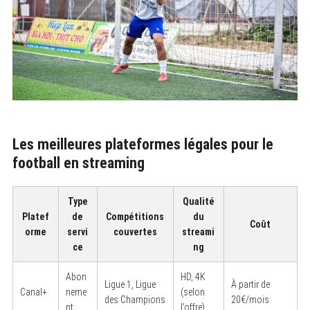
Les meilleures plateformes légales pour le
football en streaming
Type
Qualité
Platef
de
Compétitions
du
Coût
orme
servi
couvertes
streami
ce
ng
Abon
HD, 4K
Ligue 1, Ligue
À partir de
Canal+
neme
(selon
des Champions
20€/mois
nt
l’offre)