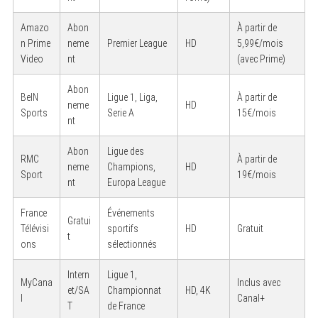
Amazo
Abon
À partir de
n Prime
neme
Premier League
HD
5,99€/mois
Video
nt
(avec Prime)
Abon
BeIN
Ligue 1, Liga,
À partir de
neme
HD
Sports
Serie A
15€/mois
nt
Abon
Ligue des
RMC
À partir de
neme
Champions,
HD
Sport
19€/mois
nt
Europa League
France
Événements
Gratui
Télévisi
sportifs
HD
Gratuit
t
ons
sélectionnés
Intern
Ligue 1,
MyCana
Inclus avec
et/SA
Championnat
HD, 4K
l
Canal+
T
de France