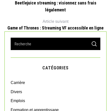
Beetlejuice streaming : visionnez sans frais
légalement
Article suivant
Game of Thrones : Streaming VF accessible en ligne
S
S
e
E
A
a
R
r
C
H
c
CATÉGORIES
h
f
o
Carrière
r
:
Divers
Emplois
Formation et apprentissage