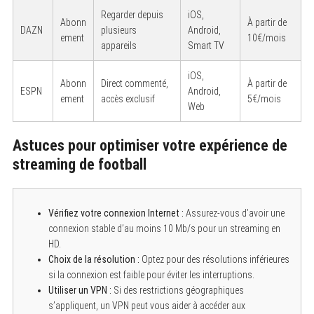
Regarder depuis
iOS,
Abonn
À partir de
DAZN
plusieurs
Android,
ement
10€/mois
appareils
Smart TV
iOS,
Abonn
Direct commenté,
À partir de
ESPN
Android,
ement
accès exclusif
5€/mois
Web
S
e
Astuces pour optimiser votre expérience de
a
r
streaming de football
c
h
f
o
Vérifiez votre connexion Internet :
Assurez-vous d’avoir une
r
:
connexion stable d’au moins 10 Mb/s pour un streaming en
HD.
Choix de la résolution :
Optez pour des résolutions inférieures
si la connexion est faible pour éviter les interruptions.
Utiliser un VPN :
Si des restrictions géographiques
s’appliquent, un VPN peut vous aider à accéder aux