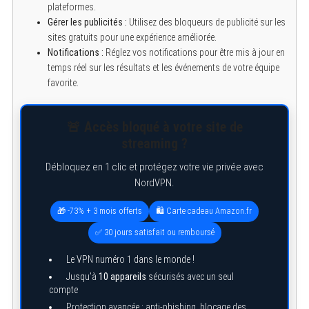
plateformes.
Gérer les publicités :
Utilisez des bloqueurs de publicité sur les
sites gratuits pour une expérience améliorée.
Notifications :
Réglez vos notifications pour être mis à jour en
temps réel sur les résultats et les événements de votre équipe
favorite.
🚨 Accès bloqué à votre site de
streaming ?
Débloquez en 1 clic et protégez votre vie privée avec
NordVPN.
🎁 -73% + 3 mois offerts
🛍️ Carte cadeau Amazon.fr
✅ 30 jours satisfait ou remboursé
Le VPN numéro 1 dans le monde !
Jusqu’à
10 appareils
sécurisés avec un seul
compte
Protection avancée : anti-phishing, blocage des