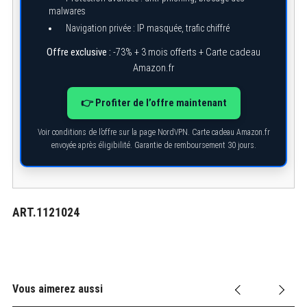
malwares
Navigation privée : IP masquée, trafic chiffré
Offre exclusive :
-73% + 3 mois offerts + Carte cadeau
Amazon.fr
👉 Profiter de l’offre maintenant
Voir conditions de l’offre sur la page NordVPN. Carte cadeau Amazon.fr
envoyée après éligibilité. Garantie de remboursement 30 jours.
ART.1121024
Vous aimerez aussi