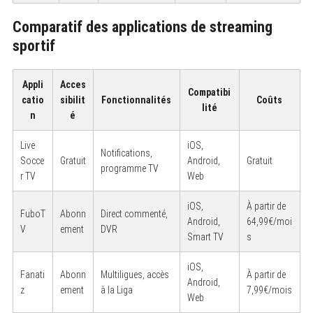
Comparatif des applications de streaming
sportif
Appli
Acces
Compatibi
catio
sibilit
Fonctionnalités
Coûts
lité
n
é
Live
iOS,
Notifications,
Socce
Gratuit
Android,
Gratuit
programme TV
r TV
Web
iOS,
À partir de
FuboT
Abonn
Direct commenté,
Android,
64,99€/moi
V
ement
DVR
Smart TV
s
iOS,
Fanati
Abonn
Multiligues, accès
À partir de
Android,
z
ement
à la Liga
7,99€/mois
Web