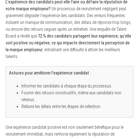
L’expérience des candidats peut-elle faire ou défaire la réputation de
votre marque employeur?
Un processus de recrutement négligent peut
gravement dégrader l’expérience des candidats. Des erreurs fréquentes
incluent un manque de communication, des délais de réponse trop longs,
ou encore des retours vagues après un entretien. Une enquête de Talent
Board a révélé que
72 % des candidats partagent leur expérience, qu’elle
soit positive ou négative, ce qui impacte directement la perception de
la marque employeur
, entraînant une difficulté à attirer les meilleurs
talents.
Astuces pour améliorer l’expérience candidat :
S
Informer les candidats à chaque étape du processus.
e
a
Fournir des retours constructifs, même aux candidats non
r
retenus.
c
Réduire les délais entre les étapes de sélection.
h
f
o
r
:
Une expérience candidat positive est non seulement bénéfique pour le
recrutement immédiat, mais renforce également la réputation de