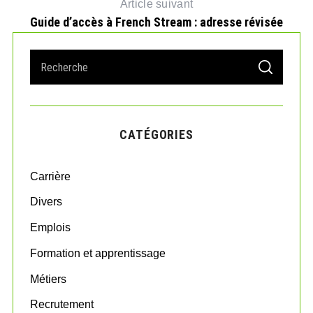
Article suivant
Guide d’accès à French Stream : adresse révisée
S
S
e
E
A
a
R
r
C
H
c
CATÉGORIES
h
f
o
Carrière
r
:
Divers
Emplois
Formation et apprentissage
Métiers
Recrutement