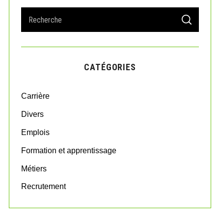
S
S
e
E
A
a
R
r
C
H
c
CATÉGORIES
h
f
o
Carrière
r
:
Divers
Emplois
Formation et apprentissage
Métiers
Recrutement