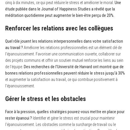
cinq à dix minutes, ce qui peut réduire le stress et améliorer le moral.
Une
étude publiée dans le Journal of Happiness Studies a révélé que la
méditation quotidienne peut augmenter le bien-être perçu de 20%.
Renforcer les relations avec les collègues
S
e
Quel rôle jouent les relations interpersonnelles dans votre satisfaction
a
au travail ?
Améliorer les relations professionnelles est un élément clé de
r
l’épanouissement. Favoriser une communication ouverte, collaborer sur
c
h
des projets communs et offrir un soutien mutuel renforce les liens au sein
f
de l’équipe.
Des recherches de l’Université de Harvard ont montré que de
o
r
bonnes relations professionnelles peuvent réduire le stress jusqu’à 30%
:
et augmenter la satisfaction au travail, ce qui contribue positivement à
l’épanouissement.
Gérer le stress et les obstacles
Face à la pression, quelles stratégies pouvez-vous mettre en place pour
rester épanoui ?
Identifier et gérer le stress est crucial pour maintenir
l’épanouissement. Les obstacles comme la surcharge de travail ou le