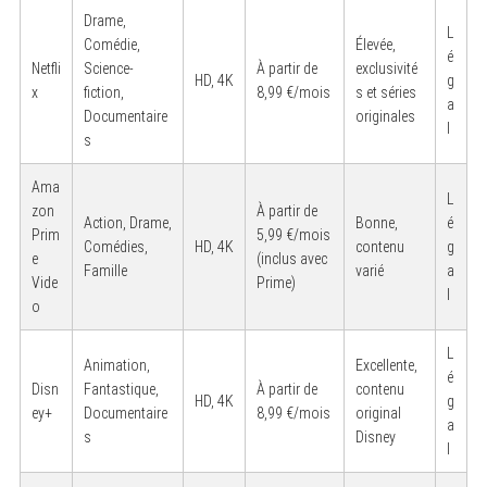
Drame,
L
Comédie,
Élevée,
é
Netfli
Science-
À partir de
exclusivité
HD, 4K
g
x
fiction,
8,99 €/mois
s et séries
a
Documentaire
originales
l
s
Ama
L
zon
À partir de
Action, Drame,
Bonne,
é
Prim
5,99 €/mois
Comédies,
HD, 4K
contenu
g
e
(inclus avec
Famille
varié
a
Vide
Prime)
l
o
L
Animation,
Excellente,
é
Disn
Fantastique,
À partir de
contenu
HD, 4K
g
ey+
Documentaire
8,99 €/mois
original
a
s
Disney
l