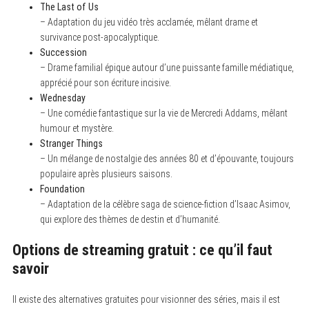
The Last of Us
– Adaptation du jeu vidéo très acclamée, mêlant drame et
survivance post-apocalyptique.
Succession
– Drame familial épique autour d’une puissante famille médiatique,
apprécié pour son écriture incisive.
Wednesday
– Une comédie fantastique sur la vie de Mercredi Addams, mêlant
humour et mystère.
Stranger Things
– Un mélange de nostalgie des années 80 et d’épouvante, toujours
populaire après plusieurs saisons.
Foundation
– Adaptation de la célèbre saga de science-fiction d’Isaac Asimov,
qui explore des thèmes de destin et d’humanité.
S
e
a
Options de streaming gratuit : ce qu’il faut
r
c
savoir
h
f
o
Il existe des alternatives gratuites pour visionner des séries, mais il est
r