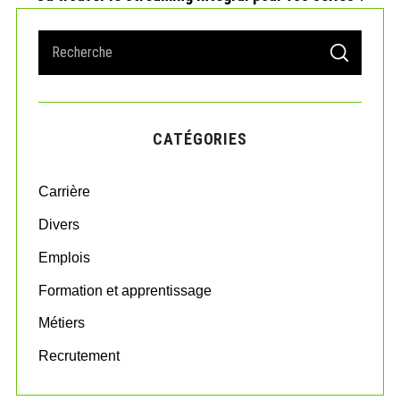
S
S
e
E
A
a
R
r
C
H
c
CATÉGORIES
h
f
o
Carrière
r
:
Divers
Emplois
Formation et apprentissage
Métiers
Recrutement