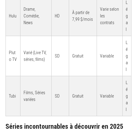
L
Drame,
Varie selon
é
À partir de
Hulu
Comédie,
HD
les
g
7,99 $/mois
News
contrats
a
l
L
é
Plut
Varié (Live TV,
SD
Gratuit
Variable
g
o TV
séries, films)
a
l
L
é
Films, Séries
Tubi
SD
Gratuit
Variable
g
variées
a
l
Séries incontournables à découvrir en 2025