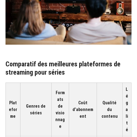
Comparatif des meilleures plateformes de
streaming pour séries
L
Form
é
ats
Plat
Coût
Qualité
g
Genres de
de
efor
d’abonnem
du
a
séries
visio
me
ent
contenu
li
nnag
t
e
é