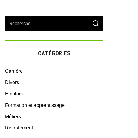
S
S
e
E
A
a
R
r
C
H
c
CATÉGORIES
h
f
o
Carrière
r
:
Divers
Emplois
Formation et apprentissage
Métiers
Recrutement