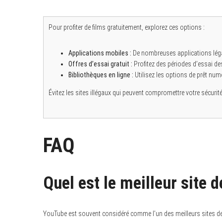
S
e
Pour profiter de films gratuitement, explorez ces options :
a
r
c
h
Applications mobiles :
De nombreuses applications léga
f
Offres d’essai gratuit :
Profitez des périodes d’essai d
o
Bibliothèques en ligne :
Utilisez les options de prêt numé
r
:
Évitez les sites illégaux qui peuvent compromettre votre sécurité 
FAQ
Quel est le meilleur site d
YouTube est souvent considéré comme l’un des meilleurs sites de 