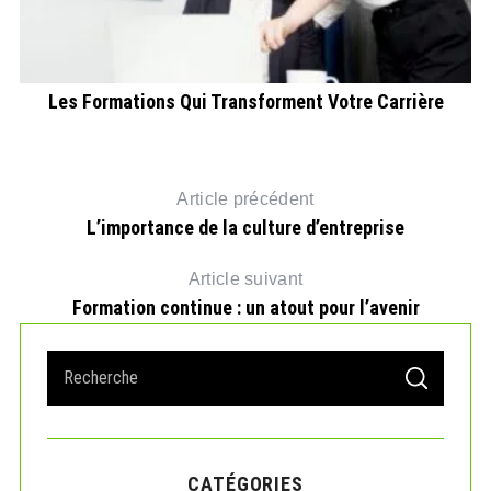
Les Formations Qui Transforment Votre Carrière
L
Article précédent
L’importance de la culture d’entreprise
Article suivant
Formation continue : un atout pour l’avenir
S
S
e
E
A
a
R
r
C
H
c
CATÉGORIES
h