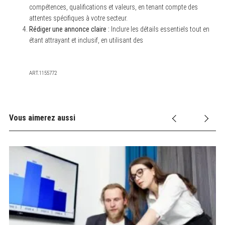
c
compétences, qualifications et valeurs, en tenant compte des
h
attentes spécifiques à votre secteur.
f
Rédiger une annonce claire :
Inclure les détails essentiels tout en
o
r
étant attrayant et inclusif, en utilisant des
:
ART.1155772
Vous aimerez aussi