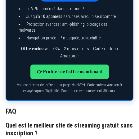
h
Le VPN numéro 1 dans le monde !
f
o
Jusqu’à
10 appareils
sécurisés avec un seul compte
r
Protection avancée : anti-phishing, blocage des
:
malwares
Navigation privée : IP masquée, trafic chiffré
Offre exclusive :
-73% + 3 mois offerts + Carte cadeau
Amazon.fr
👉 Profiter de l’offre maintenant
Voir conditions de l’offre sur la page NordVPN. Carte cadeau Amazon.fr
envoyée après éligibilité. Garantie de remboursement 30 jours.
FAQ
Quel est le meilleur site de streaming gratuit sans
inscription ?