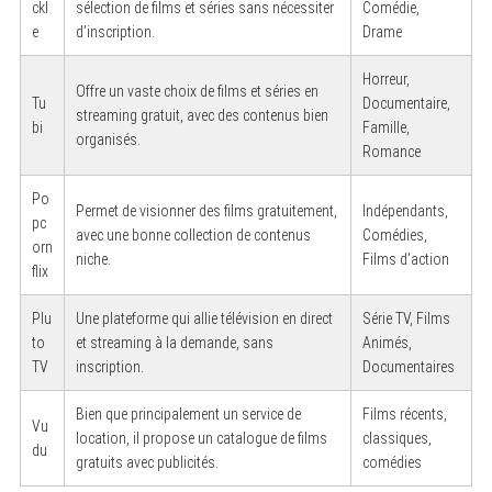
ckl
sélection de films et séries sans nécessiter
Comédie,
e
d’inscription.
Drame
Horreur,
Offre un vaste choix de films et séries en
Tu
Documentaire,
streaming gratuit, avec des contenus bien
bi
Famille,
organisés.
Romance
Po
Permet de visionner des films gratuitement,
Indépendants,
pc
avec une bonne collection de contenus
Comédies,
orn
niche.
Films d’action
flix
Plu
Une plateforme qui allie télévision en direct
Série TV, Films
to
et streaming à la demande, sans
Animés,
TV
inscription.
Documentaires
Bien que principalement un service de
Films récents,
Vu
location, il propose un catalogue de films
classiques,
du
gratuits avec publicités.
comédies