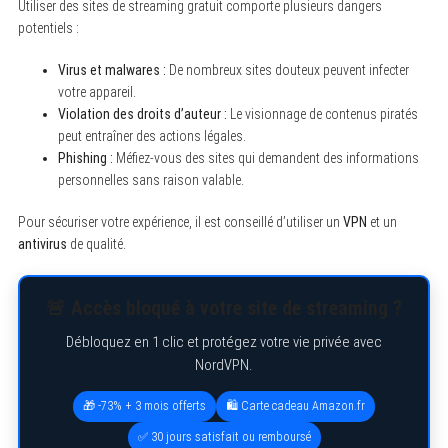
Utiliser des sites de streaming gratuit comporte plusieurs dangers
potentiels :
Virus et malwares :
De nombreux sites douteux peuvent infecter
votre appareil.
Violation des droits d’auteur :
Le visionnage de contenus piratés
peut entraîner des actions légales.
Phishing :
Méfiez-vous des sites qui demandent des informations
personnelles sans raison valable.
Pour sécuriser votre expérience, il est conseillé d’utiliser un
VPN
et un
antivirus
de qualité.
🚨 Accès bloqué à votre site de streaming ?
Débloquez en 1 clic et protégez votre vie privée avec
NordVPN.
S
e
🎁 -73% + 3 mois offerts
🛍️ Carte cadeau Amazon.fr
a
r
✅ 30 jours satisfait ou remboursé
c