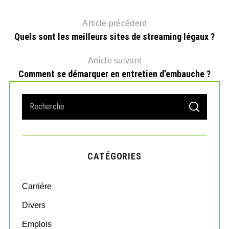
Article précédent
Quels sont les meilleurs sites de streaming légaux ?
Article suivant
Comment se démarquer en entretien d’embauche ?
S
S
e
E
A
a
R
r
C
H
c
CATÉGORIES
h
f
o
Carrière
r
:
Divers
Emplois