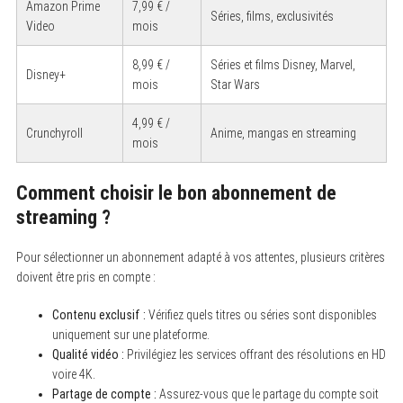
Amazon Prime
7,99 € /
Séries, films, exclusivités
Video
mois
8,99 € /
Séries et films Disney, Marvel,
Disney+
mois
Star Wars
4,99 € /
Crunchyroll
Anime, mangas en streaming
mois
Comment choisir le bon abonnement de
streaming ?
Pour sélectionner un abonnement adapté à vos attentes, plusieurs critères
doivent être pris en compte :
S
Contenu exclusif :
Vérifiez quels titres ou séries sont disponibles
e
a
uniquement sur une plateforme.
r
Qualité vidéo :
Privilégiez les services offrant des résolutions en HD
c
voire 4K.
h
f
Partage de compte :
Assurez-vous que le partage du compte soit