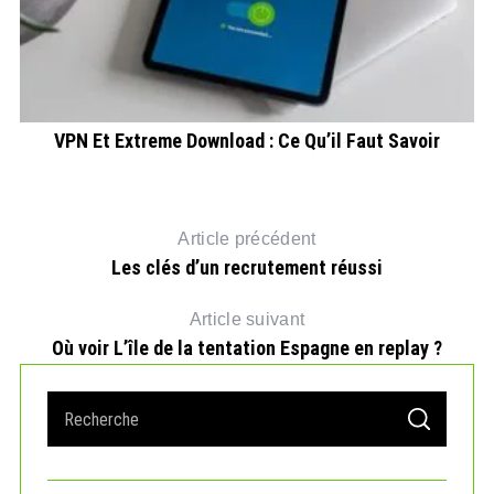
VPN Et Extreme Download : Ce Qu’il Faut Savoir
Article précédent
Les clés d’un recrutement réussi
Article suivant
Où voir L’île de la tentation Espagne en replay ?
S
S
e
E
A
a
R
r
C
H