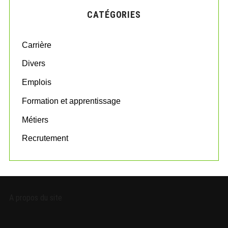
c
CATÉGORIES
h
f
o
Carrière
r
:
Divers
Emplois
Formation et apprentissage
Métiers
Recrutement
A propos du site