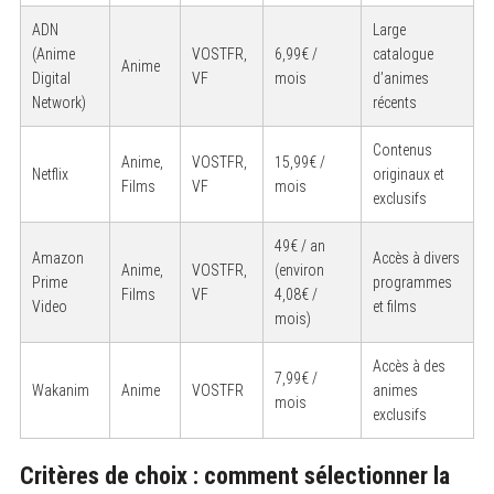
ADN
Large
(Anime
VOSTFR,
6,99€ /
catalogue
Anime
Digital
VF
mois
d’animes
Network)
récents
Contenus
Anime,
VOSTFR,
15,99€ /
Netflix
originaux et
Films
VF
mois
exclusifs
49€ / an
Amazon
Accès à divers
Anime,
VOSTFR,
(environ
Prime
programmes
Films
VF
4,08€ /
Video
et films
mois)
Accès à des
7,99€ /
Wakanim
Anime
VOSTFR
animes
mois
exclusifs
Critères de choix : comment sélectionner la