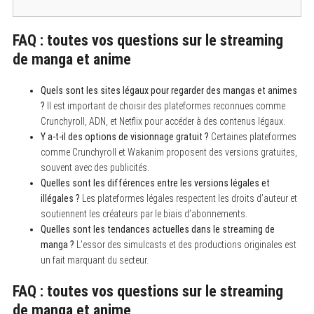
FAQ : toutes vos questions sur le streaming
de manga et anime
Quels sont les sites légaux pour regarder des mangas et animes
?
Il est important de choisir des plateformes reconnues comme
Crunchyroll, ADN, et Netflix pour accéder à des contenus légaux.
Y a-t-il des options de visionnage gratuit ?
Certaines plateformes
comme Crunchyroll et Wakanim proposent des versions gratuites,
souvent avec des publicités.
Quelles sont les différences entre les versions légales et
illégales ?
Les plateformes légales respectent les droits d’auteur et
soutiennent les créateurs par le biais d’abonnements.
S
Quelles sont les tendances actuelles dans le streaming de
e
manga ?
L’essor des simulcasts et des productions originales est
a
un fait marquant du secteur.
r
c
h
FAQ : toutes vos questions sur le streaming
f
o
de manga et anime