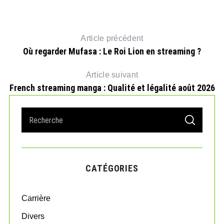
Article précédent
Où regarder Mufasa : Le Roi Lion en streaming ?
Article suivant
French streaming manga : Qualité et légalité août 2026
S
S
e
E
A
a
R
r
C
H
c
CATÉGORIES
h
f
o
Carrière
r
:
Divers