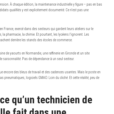
nsion. À chaque édition, la maintenance industrielle y figure – pas en bas
idats qualifiés y est explicitement documenté. Ce n’est pas une
en France, exercé dans des secteurs qui gardent leurs ateliers sur le
e, la pharmacie, la chimie. Et pourtant, les lycéens l’ignorent. Les
e cachent derrière les stands des écoles de commerce.
ne de yaourts en Normandie, une raffinerie en Gironde et un site
e saisonnalité. Pas de dépendance à un seul secteur.
ue encore des bleus de travail et des cadences usantes. Mais le poste en
as pneumatiques, logiciels GMAO. Loin du cliché. Et cette réalité, peu de
ce qu’un technicien de
le fait dans une