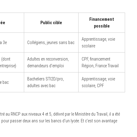
Financement
rée
Public cible
possible
Apprentissage, voie
a 3e
Collégiens, jeunes sans bac
scolaire
 (dont
Adultes en reconversion,
CPF, financement
ntreprise)
demandeurs d’emploi
Région, France Travail
Bacheliers STI2D/pro,
Apprentissage, voie
le bac
adultes avec bac
scolaire, CPF
tré au RNCP aux niveaux 4 et 5, délivré par le Ministère du Travail, il a été
as pour passer deux ans sur les bancs d’un lycée. Et c’est son avantage