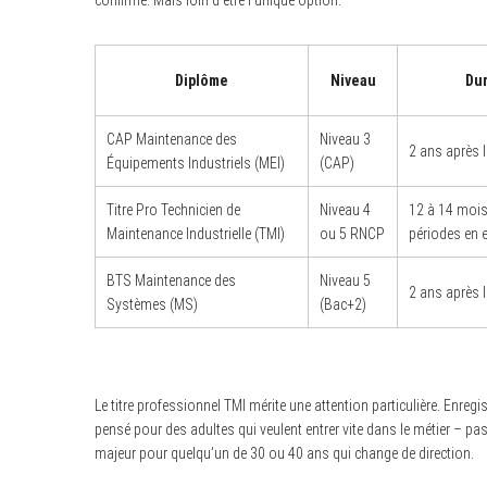
confirmé. Mais loin d’être l’unique option.
Diplôme
Niveau
Du
CAP Maintenance des
Niveau 3
2 ans après l
Équipements Industriels (MEI)
(CAP)
Titre Pro Technicien de
Niveau 4
12 à 14 mois
Maintenance Industrielle (TMI)
ou 5 RNCP
périodes en e
BTS Maintenance des
Niveau 5
2 ans après 
Systèmes (MS)
(Bac+2)
Le titre professionnel TMI mérite une attention particulière. Enregis
pensé pour des adultes qui veulent entrer vite dans le métier – p
majeur pour quelqu’un de 30 ou 40 ans qui change de direction.