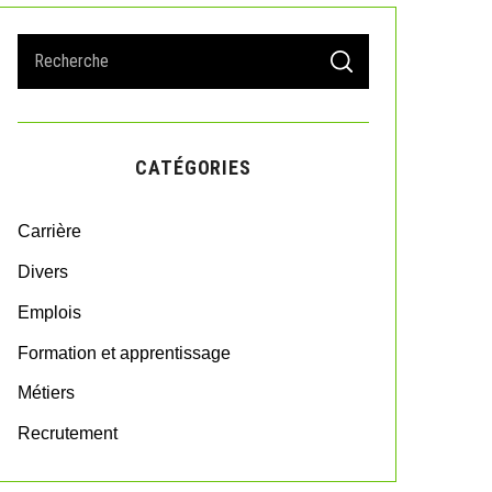
S
S
e
E
A
a
R
r
C
H
c
CATÉGORIES
h
f
o
Carrière
r
:
Divers
Emplois
Formation et apprentissage
Métiers
Recrutement