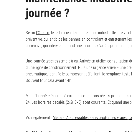
journée ?
S
Selon
l’Onisep
, le technicien de maintenance industrielle intervi
e
a
préventive, qui anticipe les pannes en contrôlant et entretenant
r
corrective, qui intervient quand une machine s’arrête pour la diagno
c
h
f
Une journée type ressemble à ça. Arrivée en atelier, consultation d
o
r
d’une ligne de conditionnement. Puis une urgence arrive – une pres
:
pneumatique, identifie le composant défaillant, le remplace, teste 
Souvent tout cela avant 14h.
Mais l’honnêteté oblige à dire : les conditions réelles posent des 
24. Les horaires décalés (2×8, 3×8) sont courants. Et quand une pa
Voir également :
Métiers IA accessibles sans bac+5 : les vraies po