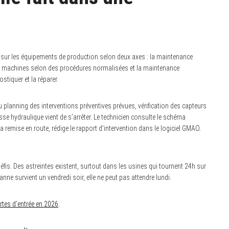
ent sur les équipements de production selon deux axes : la maintenance
 les machines selon des procédures normalisées et la maintenance
stiquer et la réparer.
u planning des interventions préventives prévues, vérification des capteurs
se hydraulique vient de s’arrêter. Le technicien consulte le schéma
la remise en route, rédige le rapport d’intervention dans le logiciel GMAO.
défis. Des astreintes existent, surtout dans les usines qui tournent 24h sur
nne survient un vendredi soir, elle ne peut pas attendre lundi.
rtes d’entrée en 2026
.