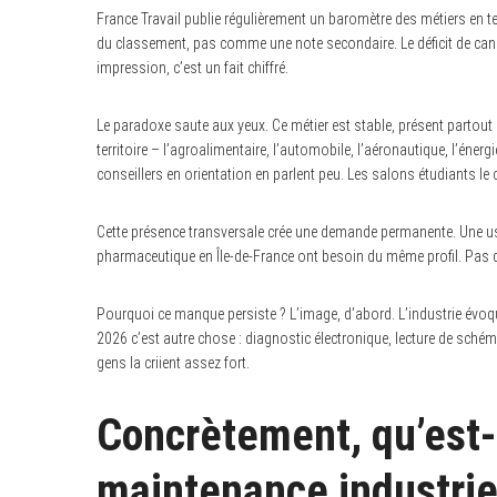
France Travail publie régulièrement un baromètre des métiers en te
du classement, pas comme une note secondaire. Le déficit de cand
impression, c’est un fait chiffré.
Le paradoxe saute aux yeux. Ce métier est stable, présent partout 
territoire – l’agroalimentaire, l’automobile, l’aéronautique, l’énergi
conseillers en orientation en parlent peu. Les salons étudiants l
Cette présence transversale crée une demande permanente. Une usi
pharmaceutique en Île-de-France ont besoin du même profil. Pas d
Pourquoi ce manque persiste ? L’image, d’abord. L’industrie évoq
2026 c’est autre chose : diagnostic électronique, lecture de schém
gens la criient assez fort.
Concrètement, qu’est-
maintenance industriel