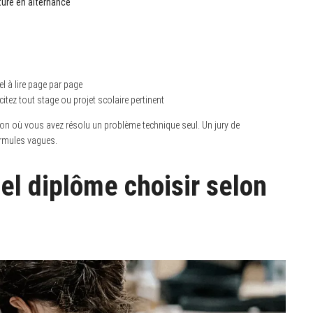
ture en alternance
 à lire page par page
itez tout stage ou projet scolaire pertinent
tion où vous avez résolu un problème technique seul. Un jury de
ormules vagues.
uel diplôme choisir selon