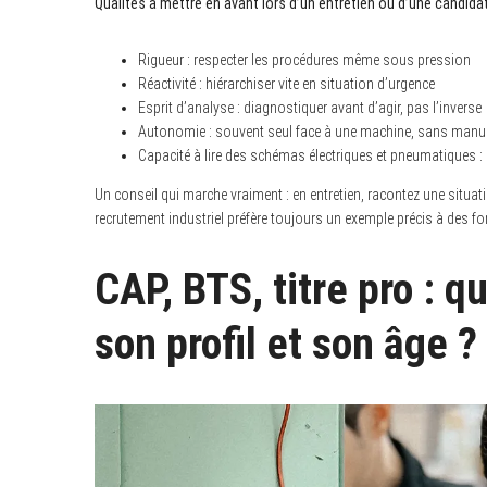
Qualités à mettre en avant lors d’un entretien ou d’une candida
Rigueur : respecter les procédures même sous pression
Réactivité : hiérarchiser vite en situation d’urgence
Esprit d’analyse : diagnostiquer avant d’agir, pas l’inverse
Autonomie : souvent seul face à une machine, sans manuel
Capacité à lire des schémas électriques et pneumatiques : c
Un conseil qui marche vraiment : en entretien, racontez une situa
recrutement industriel préfère toujours un exemple précis à des f
CAP, BTS, titre pro : q
son profil et son âge ?