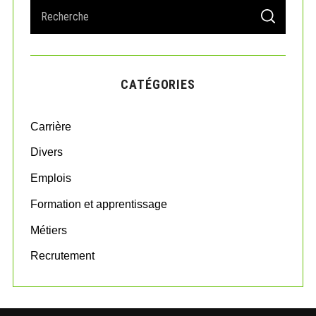
S
S
e
E
A
a
R
r
C
H
c
CATÉGORIES
h
f
o
Carrière
r
:
Divers
Emplois
Formation et apprentissage
Métiers
Recrutement