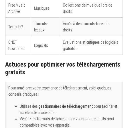
Free Music
Collections de musique libre de
Musiques
Archive
droits.
Torrents
Accès à des torrents libres de
Torrentz2
légaux
droits.
CNET
Évaluations et critiques de logiciels
Logiciels
Download
gratuits.
Astuces pour optimiser vos téléchargements
gratuits
S
Pour améliorer votre expérience de téléchargement, voici quelques
e
conseils pratiques :
a
r
c
Utilisez des
gestionnaires de téléchargement
pour faciliter et
h
accélérer le processus.
f
Vérifiez les formats de fichiers pour vous assurer qu’ils sont
o
r
compatibles avec vos appareils.
: