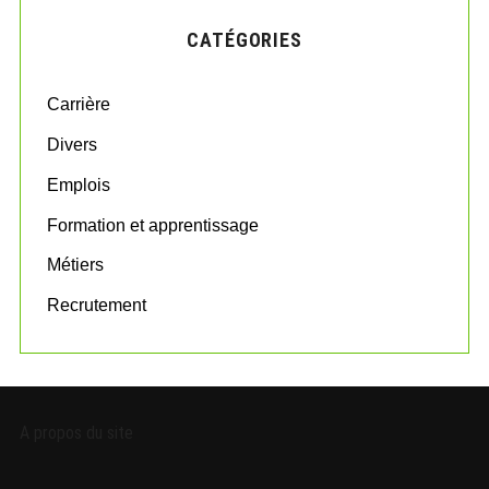
H
c
CATÉGORIES
h
f
o
Carrière
r
:
Divers
Emplois
Formation et apprentissage
Métiers
Recrutement
A propos du site