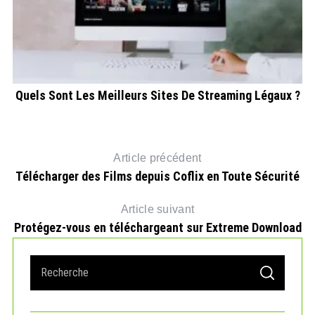
nt
Quels Sont Les Meilleurs Sites De Streaming Légaux ?
G
Article précédent
Télécharger des Films depuis Coflix en Toute Sécurité
Article suivant
Protégez-vous en téléchargeant sur Extreme Download
S
S
e
E
A
a
R
r
C