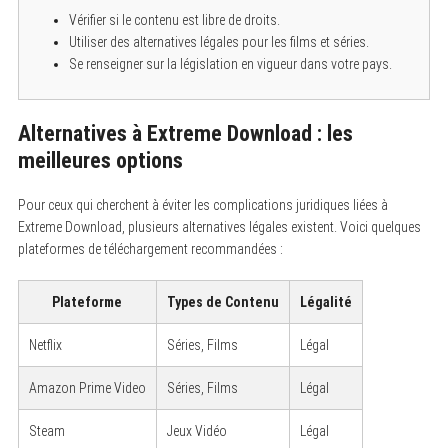
Vérifier si le contenu est libre de droits.
Utiliser des alternatives légales pour les films et séries.
Se renseigner sur la législation en vigueur dans votre pays.
Alternatives à Extreme Download : les
meilleures options
Pour ceux qui cherchent à éviter les complications juridiques liées à
Extreme Download, plusieurs alternatives légales existent. Voici quelques
plateformes de téléchargement recommandées :
S
e
Plateforme
Types de Contenu
Légalité
a
r
c
Netflix
Séries, Films
Légal
h
f
o
Amazon Prime Video
Séries, Films
Légal
r
:
Steam
Jeux Vidéo
Légal