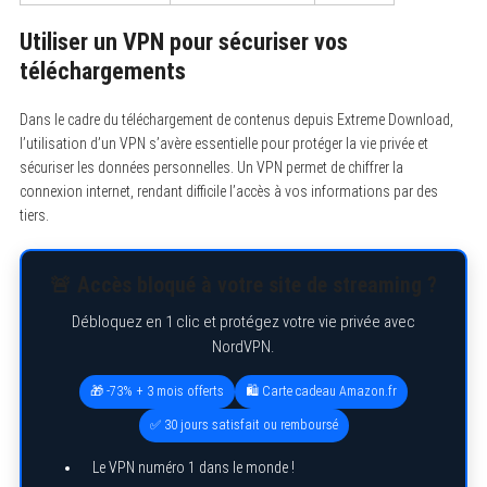
Utiliser un VPN pour sécuriser vos
téléchargements
Dans le cadre du téléchargement de contenus depuis Extreme Download,
l’utilisation d’un VPN s’avère essentielle pour protéger la vie privée et
sécuriser les données personnelles. Un VPN permet de chiffrer la
connexion internet, rendant difficile l’accès à vos informations par des
tiers.
🚨 Accès bloqué à votre site de streaming ?
Débloquez en 1 clic et protégez votre vie privée avec
NordVPN.
🎁 -73% + 3 mois offerts
🛍️ Carte cadeau Amazon.fr
✅ 30 jours satisfait ou remboursé
Le VPN numéro 1 dans le monde !