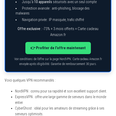
Jusqu’à
10 appareils
sécurisés avec un seul compte
Protection avancée : anti-phishing, blocage des
malwares
Navigation privée : IP masquée, trafic chiffré
Offre exclusive :
-73% + 3 mois offerts + Carte cadeau
Amazon.fr
👉 Profiter de l’offre maintenant
Voir conditions de l’offre sur la page NordVPN. Carte cadeau Amazon.fr
envoyée après éligibilité. Garantie de remboursement 30 jours.
Voici quelques VPN recommandés :
NordVPN : connu pour sa rapidité et son excellent support client.
ExpressVPN : offre une large gamme de serveurs dans le monde
entier.
CyberGhost : idéal pour les amateurs de streaming grâce à ses
serveurs optimisés.