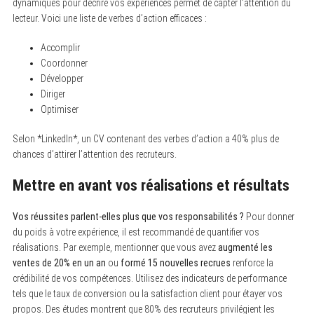
dynamiques pour décrire vos expériences permet de capter l’attention du
o
lecteur. Voici une liste de verbes d’action efficaces :
r
:
Accomplir
Coordonner
Développer
Diriger
Optimiser
Selon *LinkedIn*, un CV contenant des verbes d’action a 40% plus de
chances d’attirer l’attention des recruteurs.
Mettre en avant vos réalisations et résultats
Vos réussites parlent-elles plus que vos responsabilités ?
Pour donner
du poids à votre expérience, il est recommandé de quantifier vos
réalisations. Par exemple, mentionner que vous avez
augmenté les
ventes de 20% en un an
ou
formé 15 nouvelles recrues
renforce la
crédibilité de vos compétences. Utilisez des indicateurs de performance
tels que le taux de conversion ou la satisfaction client pour étayer vos
propos. Des études montrent que 80% des recruteurs privilégient les