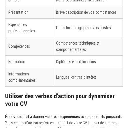
Présentation
Brève description de vos compétences
Expériences
Liste chronologique de vos postes
professionnelles
Compétences techniques et
Compétences
comportementales
Formation
Diplômes et certifications
Informations
Langues, centres d’intérêt
complémentaires
Utiliser des verbes d’action pour dynamiser
S
votre CV
e
a
r
Êtes-vous prêt à donner vie à vos expériences avec des mots puissants
c
?
Les verbes d’action renforcent l’impact de votre CV. Utiliser des termes
h
f