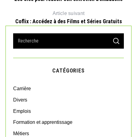
Article suivant
Coflix : Accédez à des Films et Séries Gratuits
S
S
e
E
A
a
R
r
C
H
c
CATÉGORIES
h
f
o
Carrière
r
:
Divers
Emplois
Formation et apprentissage
Métiers