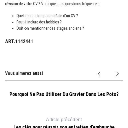
révision de votre CV ?
Voici quelques questions fréquentes :
Quelle est la longueur idéale d’un CV ?
Faut-il inclure des hobbies ?
Doit-on mentionner des stages anciens ?
ART.1142441
Vous aimerez aussi
Pourquoi Ne Pas Utiliser Du Gravier Dans Les Pots?
8
Article précédent
Les clés pour réussir son entretien d’embauche