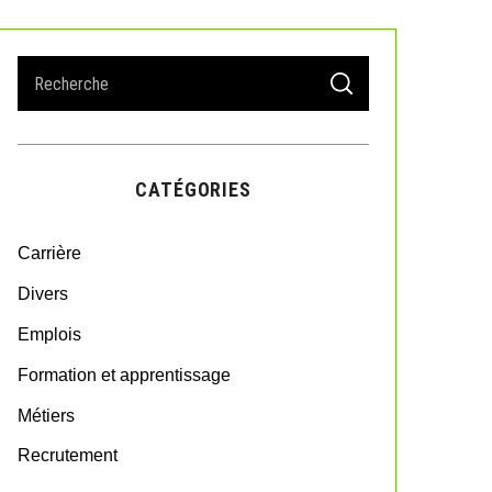
S
S
e
E
A
a
R
r
C
H
c
CATÉGORIES
h
f
o
Carrière
r
:
Divers
Emplois
Formation et apprentissage
Métiers
Recrutement