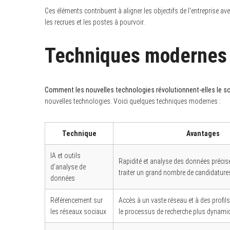
Ces éléments contribuent à aligner les objectifs de l’entreprise av
les recrues et les postes à pourvoir.
Techniques modernes 
S
e
a
r
c
Comment les nouvelles technologies révolutionnent-elles le so
h
f
nouvelles technologies. Voici quelques techniques modernes :
o
r
:
Technique
Avantages
IA et outils
Rapidité et analyse des données précis
d’analyse de
traiter un grand nombre de candidature
données
Référencement sur
Accès à un vaste réseau et à des profils
les réseaux sociaux
le processus de recherche plus dynami