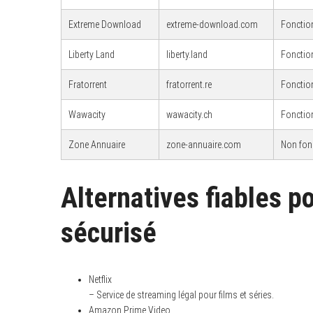
Extreme Download
extreme-download.com
Fonctio
Liberty Land
liberty.land
Fonctio
Fratorrent
fratorrent.re
Fonctio
Wawacity
wawacity.ch
Fonctio
Zone Annuaire
zone-annuaire.com
Non fon
Alternatives fiables 
sécurisé
Netflix
– Service de streaming légal pour films et séries.
Amazon Prime Video