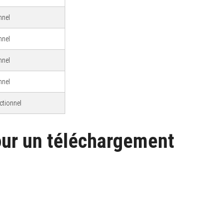
nnel
nnel
nnel
nnel
ctionnel
pour un téléchargement