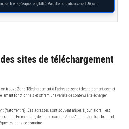
Amazon.fr envoyée après éligibilité. Garantie de remboursement 30 jours.
 des sites de téléchargement
, on trouve Zone-Téléchargement à l’adresse zone-telechargement.com et
ement fonctionnels et offrent une variété de contenu à télécharger.
rent (fratorrent.re). Ces adresses sont souvent mises à jour, alors il est
accès continu. En revanche, des sites comme Zone Annuaire ne fonctionnent
 fréquentes dans ce domaine.