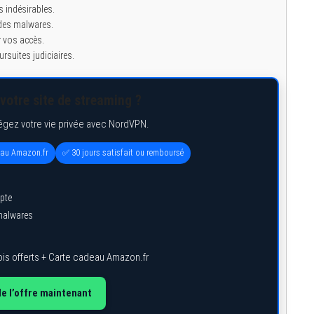
s indésirables.
l des malwares.
r vos accès.
ursuites judiciaires.
votre site de streaming ?
égez votre vie privée avec NordVPN.
eau Amazon.fr
✅ 30 jours satisfait ou remboursé
pte
 malwares
is offerts + Carte cadeau Amazon.fr
de l’offre maintenant