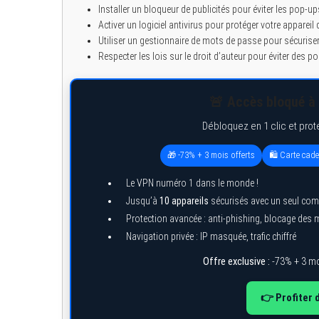
Installer un bloqueur de publicités pour éviter les pop-up
Activer un logiciel antivirus pour protéger votre apparei
Utiliser un gestionnaire de mots de passe pour sécurise
Respecter les lois sur le droit d’auteur pour éviter des po
🚨 Accès bloqué à 
Débloquez en 1 clic et prot
🎁 -73% + 3 mois offerts
🛍️ Carte cad
Le VPN numéro 1 dans le monde !
Jusqu’à
10 appareils
sécurisés avec un seul com
Protection avancée : anti-phishing, blocage des
Navigation privée : IP masquée, trafic chiffré
Offre exclusive :
-73% + 3 mo
👉 Profiter 