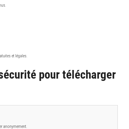
nus.
.
uites et légales.
écurité pour télécharger
guer anonymement.