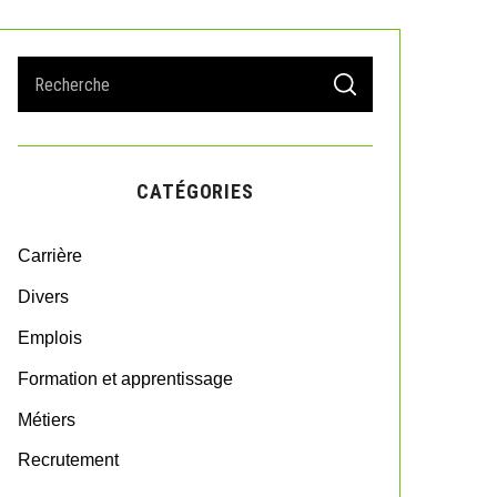
S
S
e
E
A
a
R
r
C
H
c
CATÉGORIES
h
f
o
Carrière
r
:
Divers
Emplois
Formation et apprentissage
Métiers
Recrutement