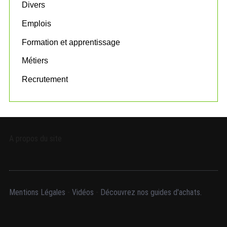
:
Divers
Emplois
Formation et apprentissage
Métiers
Recrutement
A propos du site
Mentions Légales
-
Vidéos
-
Découvrez nos guides d'achats.