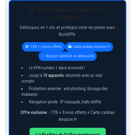
🚨 Accès bloqué à votre site de
streaming ?
Débloquez en 1 clic et protégez votre vie privée avec
NordVPN.
🎁 -73% + 3 mois offerts
🛍️ Carte cadeau Amazon.fr
✅ 30 jours satisfait ou remboursé
Le VPN numéro 1 dans le monde !
Jusqu’à
10 appareils
sécurisés avec un seul
compte
Protection avancée : anti-phishing, blocage des
malwares
Navigation privée : IP masquée, trafic chiffré
Offre exclusive :
-73% + 3 mois offerts + Carte cadeau
Amazon.fr
👉 Profiter de l’offre maintenant