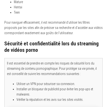
Mature
Hentai
Teen
Pour naviguer efficacement, il est recommandé d’utiliser les filtres
proposés par les sites afin de préciser sa recherche et d’accéder aux vidéos
correspondant exactement aux goûts de l’utilisateur.
Sécurité et confidentialité lors du streaming
de vidéos porno
S
e
a
Il est essentiel de prendre en compte les risques de sécurité lors du
r
c
streaming de contenu pornographique. Pour protéger sa vie privée, il
h
est conseillé de suivre les recommandations suivantes :
f
o
r
Utiliser un VPN pour sécuriser sa connexion.
:
Installer un bloqueur de publicité pour éviter les pop-ups et
malwares.
Vérifier la réputation et les avis sur les sites visités.