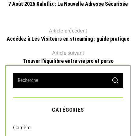
7 Août 2026 Xalaflix : La Nouvelle Adresse Sécurisée
D
Article précédent
Accédez à Les Visiteurs en streaming : guide pratique
Article suivant
Trouver l’équilibre entre vie pro et perso
S
S
e
E
A
a
R
r
C
H
c
CATÉGORIES
h
f
o
Carrière
r