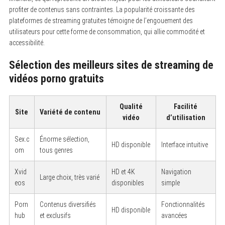
profiter de contenus sans contraintes. La popularité croissante des
plateformes de streaming gratuites témoigne de l’engouement des
utilisateurs pour cette forme de consommation, qui allie commodité et
accessibilité.
Sélection des meilleurs sites de streaming de
vidéos porno gratuits
Qualité
Facilité
Site
Variété de contenu
vidéo
d’utilisation
Sex.c
Énorme sélection,
HD disponible
Interface intuitive
om
tous genres
Xvid
HD et 4K
Navigation
Large choix, très varié
eos
disponibles
simple
Porn
Contenus diversifiés
Fonctionnalités
HD disponible
hub
et exclusifs
avancées