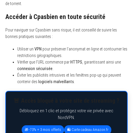
de torrent.
Accéder à Cpasbien en toute sécurité
Pour naviguer sur Cpasbien sans risque, il est conseillé de suivre les
bonnes pratiques suivantes :
Utiliser un
VPN
pour préserver l’anonymat en ligne et contourner les
restrictions géographiques.
Vérifier que l’URL commence par
HTTPS
, garantissant ainsi une
connexion sécurisée
.
Éviter les publicités intrusives et les fenêtres pop-up qui peuvent
contenir des
logiciels malveillants
.
🚨 Accès bloqué à votre site de streaming ?
Débloquez en 1 clic et protégez votre vie privée avec
NordVPN.
🎁 -73% + 3 mois offerts
🛍️ Carte cadeau Amazon.fr