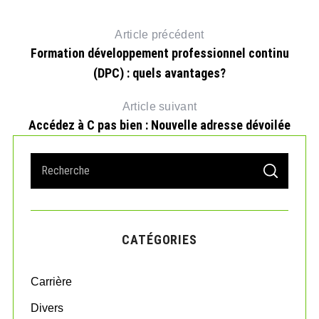
Article précédent
Formation développement professionnel continu
(DPC) : quels avantages?
Article suivant
Accédez à C pas bien : Nouvelle adresse dévoilée
S
S
e
E
A
a
R
r
C
H
c
CATÉGORIES
h
f
o
Carrière
r
:
Divers