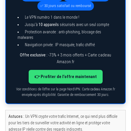
✅ 30 jours satisfait ou remboursé
Le VPN numéro 1 dans le monde !
Jusqu’à
10 appareils
sécurisés avec un seul compte
Protection avancée : anti-phishing, blocage des
malwares
Navigation privée : IP masquée, trafic chiffré
Offre exclusive :
-73% + 3 mois offerts + Carte cadeau
Amazon.fr
👉 Profiter de l’offre maintenant
S
e
Voir conditions de l’offre sur la page NordVPN. Carte cadeau Amazon.fr
a
envoyée après éligibilité. Garantie de remboursement 30 jours.
r
c
h
f
o
Astuces :
Un VPN crypte votre trafic Internet, ce qui rend plus difficile
r
pour les tiers de surveiller votre activité en ligne et protège votre
:
adresse IP réelle contre des regards indiscrets.