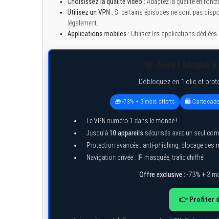
Choisissez la qualité vidéo :
Adaptez la qualité en fonct
Utilisez un VPN :
Si certains épisodes ne sont pas dispo
légalement.
Applications mobiles :
Utilisez les applications dédiée
S
e
🚨 Accès bloqué à 
a
r
c
Débloquez en 1 clic et prot
h
f
🎁 -73% + 3 mois offerts
🛍️ Carte cad
o
r
:
Le VPN numéro 1 dans le monde !
Jusqu’à
10 appareils
sécurisés avec un seul com
Protection avancée : anti-phishing, blocage des
Navigation privée : IP masquée, trafic chiffré
Offre exclusive :
-73% + 3 mo
👉 Profiter 