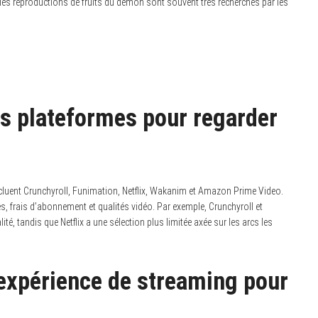
e et les reproductions de fruits du démon sont souvent très recherchés par les
es plateformes pour regarder
cluent Crunchyroll, Funimation, Netflix, Wakanim et Amazon Prime Video.
, frais d’abonnement et qualités vidéo. Par exemple, Crunchyroll et
é, tandis que Netflix a une sélection plus limitée axée sur les arcs les
xpérience de streaming pour