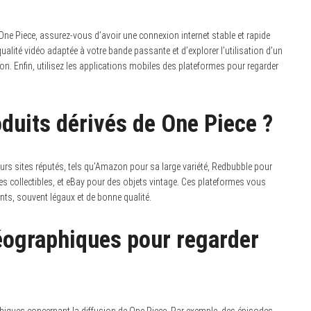
One Piece, assurez-vous d’avoir une connexion internet stable et rapide
 qualité vidéo adaptée à votre bande passante et d’explorer l’utilisation d’un
n. Enfin, utilisez les applications mobiles des plateformes pour regarder
oduits dérivés de One Piece ?
urs sites réputés, tels qu’Amazon pour sa large variété, Redbubble pour
es collectibles, et eBay pour des objets vintage. Ces plateformes vous
ents, souvent légaux et de bonne qualité.
géographiques pour regarder
phiques concernant la diffusion de One Piece. Par exemple, des épisodes