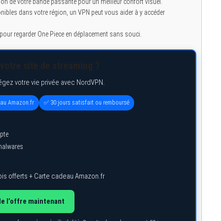
ion de votre bande passante pour un meilleur confort visuel.
nibles dans votre région, un VPN peut vous aider à y accéder
s pour regarder One Piece en déplacement sans souci.
votre site de streaming ?
égez votre vie privée avec NordVPN.
eau Amazon.fr
✅ 30 jours satisfait ou remboursé
pte
 malwares
is offerts + Carte cadeau Amazon.fr
de l’offre maintenant