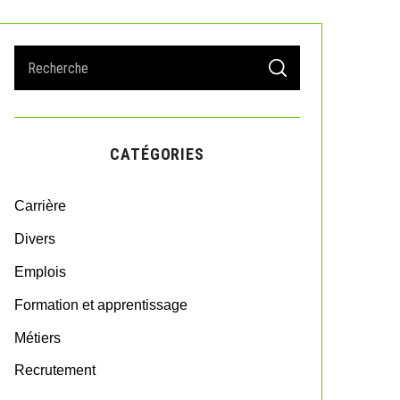
S
S
e
E
A
a
R
r
C
H
c
CATÉGORIES
h
f
o
Carrière
r
:
Divers
Emplois
Formation et apprentissage
Métiers
Recrutement