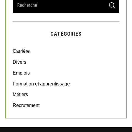
S
S
e
E
A
a
R
r
C
H
c
CATÉGORIES
h
f
o
Carrière
r
:
Divers
Emplois
Formation et apprentissage
Métiers
Recrutement