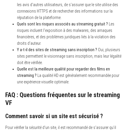
les avis d’autres utilisateurs, de s’assurer que le site utilise des
connexions HTTPS et de rechercher des informations sur la
S
e
réputation de la plateforme.
a
Quels sont les risques associés au streaming gratuit ?
Les
r
risques incluent l’exposition à des malwares, des arnaques
c
h
financières, et des problèmes juridiques liés à la violation des
f
droits d’auteur.
o
Y a-t-il des sites de streaming sans inscription ?
Oui, plusieurs
r
:
sites permettent le visionnage sans inscription, mais leur légalité
doit être vérifiée.
Quelle est la meilleure qualité pour regarder des films en
streaming ?
La qualité HD est généralement recommandée pour
une expérience visuelle optimale.
FAQ : Questions fréquentes sur le streaming
VF
Comment savoir si un site est sécurisé ?
Pour vérifier la sécurité d’un site, il est recommandé de s’assurer qu’il