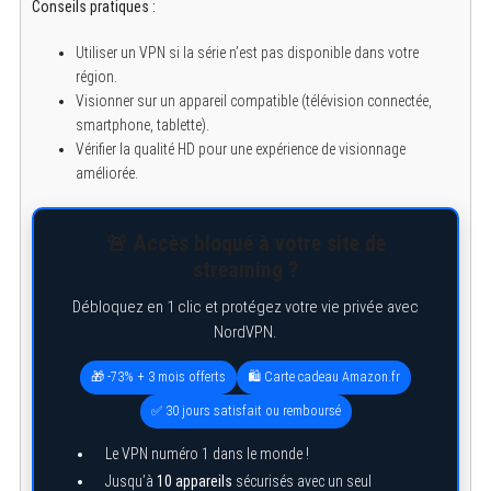
Conseils pratiques :
Utiliser un VPN si la série n’est pas disponible dans votre
région.
Visionner sur un appareil compatible (télévision connectée,
smartphone, tablette).
Vérifier la qualité HD pour une expérience de visionnage
améliorée.
🚨 Accès bloqué à votre site de
streaming ?
Débloquez en 1 clic et protégez votre vie privée avec
NordVPN.
🎁 -73% + 3 mois offerts
🛍️ Carte cadeau Amazon.fr
✅ 30 jours satisfait ou remboursé
Le VPN numéro 1 dans le monde !
Jusqu’à
10 appareils
sécurisés avec un seul