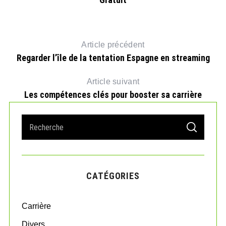
Article précédent
Regarder l’île de la tentation Espagne en streaming
Article suivant
Les compétences clés pour booster sa carrière
S
S
e
E
A
a
R
r
C
H
c
CATÉGORIES
h
f
o
Carrière
r
:
Divers