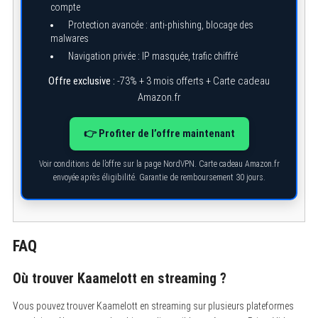
compte
Protection avancée : anti-phishing, blocage des
malwares
Navigation privée : IP masquée, trafic chiffré
Offre exclusive :
-73% + 3 mois offerts + Carte cadeau
Amazon.fr
👉 Profiter de l’offre maintenant
S
e
Voir conditions de l’offre sur la page NordVPN. Carte cadeau Amazon.fr
a
envoyée après éligibilité. Garantie de remboursement 30 jours.
r
c
h
f
o
r
FAQ
:
Où trouver Kaamelott en streaming ?
Vous pouvez trouver Kaamelott en streaming sur plusieurs plateformes