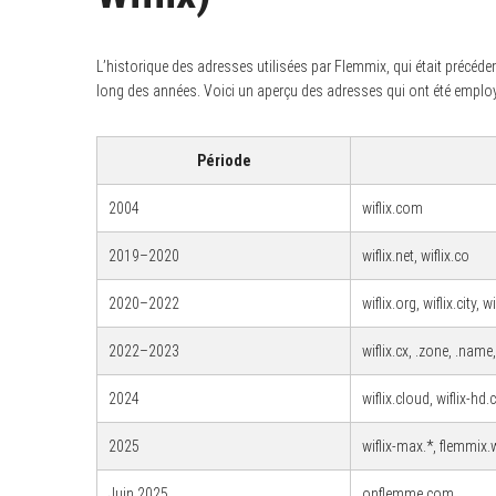
L’historique des adresses utilisées par Flemmix, qui était précé
long des années. Voici un aperçu des adresses qui ont été employ
S
e
a
Période
r
c
h
2004
wiflix.com
f
o
r
2019–2020
wiflix.net, wiflix.co
:
2020–2022
wiflix.org, wiflix.city, w
2022–2023
wiflix.cx, .zone, .name,
2024
wiflix.cloud, wiflix-hd.
2025
wiflix-max.*, flemmix.
Juin 2025
onflemme.com