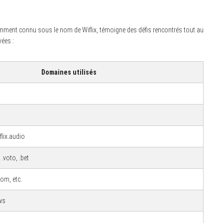
demment connu sous le nom de Wiflix, témoigne des défis rencontrés tout au
ées :
Domaines utilisés
iflix.audio
 .voto, .bet
com, etc.
ws