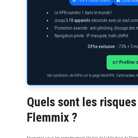
🎁 -73% + 3 mois offerts
🛍️ Carte cad
Le VPN numéro 1 dans le monde !
Jusqu’à
10 appareils
sécurisés avec un seul com
Protection avancée : anti-phishing, blocage des
Navigation privée : IP masquée, trafic chiffré
Offre exclusive :
-73% + 3 mo
👉 Profiter 
Voir conditions de l’offre sur la page NordVPN. Carte cadeau 
Quels sont les risques 
Flemmix ?
Envisagez-vous les conséquences légales de l’utilisation de Flemm