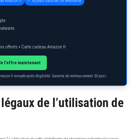
eau Amazon.fr
✅ 30 jours satisfait ou remboursé
pte
 malwares
is offerts + Carte cadeau Amazon.fr
de l’offre maintenant
Amazon.fr envoyée après éligibilité. Garantie de remboursement 30 jours.
légaux de l’utilisation de
ix ? L’utilisation de cette plateforme de streaming présente plusieurs