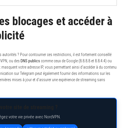
s blocages et accéder à
licité
torités ? Pour contourner ces restrictions, il est fortement conseillé
ssVPN, ou des
DNS publics
comme ceux de Google (8.8.8.8 et 8.8.4.4) ou
t et masquent votre adresse IP, vous permettant ainsi d’accéder à du contenu
nication sur Telegram peut également fournir des informations sur les
ernières mises à jour et d’assurer une expérience de streaming sans
votre site de streaming ?
égez votre vie privée avec NordVPN.