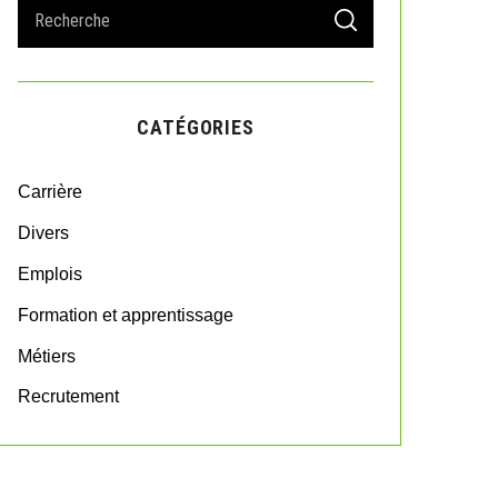
S
S
e
E
A
a
R
r
C
H
c
CATÉGORIES
h
f
o
Carrière
r
:
Divers
Emplois
Formation et apprentissage
Métiers
Recrutement