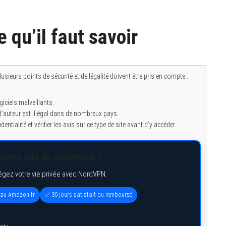
e qu’il faut savoir
sieurs points de sécurité et de légalité doivent être pris en compte :
iciels malveillants.
’auteur est illégal dans de nombreux pays.
entialité et vérifier les avis sur ce type de site avant d’y accéder.
votre site de streaming ?
égez votre vie privée avec NordVPN.
eau Amazon.fr
✅ 30 jours satisfait ou remboursé