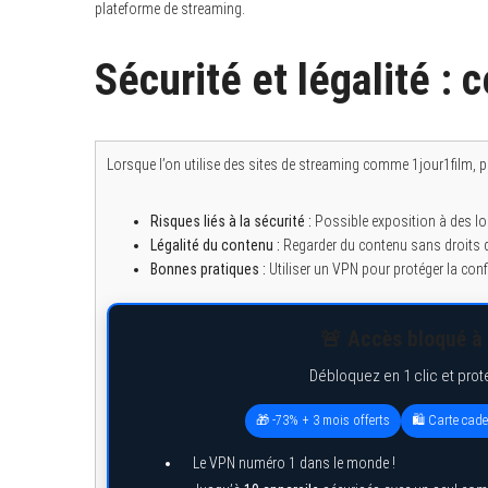
plateforme de streaming.
Sécurité et légalité : c
Lorsque l’on utilise des sites de streaming comme 1jour1film, plu
Risques liés à la sécurité :
Possible exposition à des log
Légalité du contenu :
Regarder du contenu sans droits d
Bonnes pratiques :
Utiliser un VPN pour protéger la confid
🚨 Accès bloqué à 
Débloquez en 1 clic et prot
🎁 -73% + 3 mois offerts
🛍️ Carte cad
S
Le VPN numéro 1 dans le monde !
e