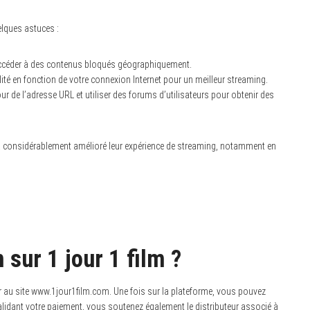
elques astuces :
accéder à des contenus bloqués géographiquement.
ité en fonction de votre connexion Internet pour un meilleur streaming.
our de l’adresse URL et utiliser des forums d’utilisateurs pour obtenir des
 a considérablement amélioré leur expérience de streaming, notamment en
sur 1 jour 1 film ?
er au site www.1jour1film.com. Une fois sur la plateforme, vous pouvez
validant votre paiement, vous soutenez également le distributeur associé à