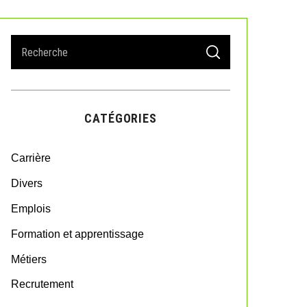
S
S
e
E
A
a
R
r
C
H
c
CATÉGORIES
h
f
o
Carrière
r
:
Divers
Emplois
Formation et apprentissage
Métiers
Recrutement