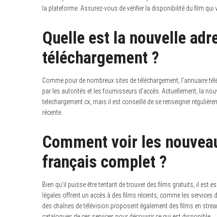
la plateforme. Assurez-vous de vérifier la disponibilité du film qui 
Quelle est la nouvelle adr
téléchargement ?
Comme pour de nombreux sites de téléchargement, l’annuaire tél
par les autorités et les fournisseurs d’accès. Actuellement, la n
telechargement.cx, mais il est conseillé de se renseigner régulièr
récente.
Comment voir les nouveau
français complet ?
Bien qu’il puisse être tentant de trouver des films gratuits, il est 
légales offrent un accès à des films récents, comme les services d
des chaînes de télévision proposent également des films en stream
catalogues de ces services pour découvrir ce qui est disponible.