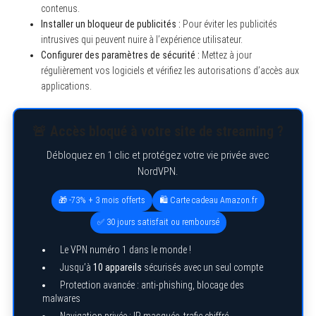
contenus.
Installer un bloqueur de publicités :
Pour éviter les publicités
intrusives qui peuvent nuire à l’expérience utilisateur.
Configurer des paramètres de sécurité :
Mettez à jour
régulièrement vos logiciels et vérifiez les autorisations d’accès aux
applications.
🚨 Accès bloqué à votre site de streaming ?
Débloquez en 1 clic et protégez votre vie privée avec
NordVPN.
🎁 -73% + 3 mois offerts
🛍️ Carte cadeau Amazon.fr
✅ 30 jours satisfait ou remboursé
Le VPN numéro 1 dans le monde !
Jusqu’à
10 appareils
sécurisés avec un seul compte
Protection avancée : anti-phishing, blocage des
malwares
Navigation privée : IP masquée, trafic chiffré