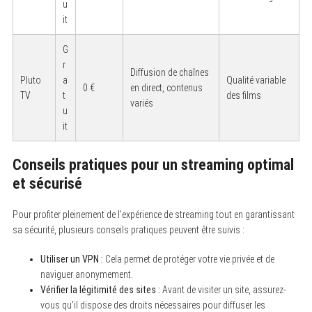
u
it
G
r
Diffusion de chaînes
Pluto
a
Qualité variable
0 €
en direct, contenus
TV
t
des films
S
variés
u
e
a
it
r
c
h
Conseils pratiques pour un streaming optimal
f
o
et sécurisé
r
:
Pour profiter pleinement de l’expérience de streaming tout en garantissant
sa sécurité, plusieurs conseils pratiques peuvent être suivis :
Utiliser un VPN :
Cela permet de protéger votre vie privée et de
naviguer anonymement.
Vérifier la légitimité des sites :
Avant de visiter un site, assurez-
vous qu’il dispose des droits nécessaires pour diffuser les