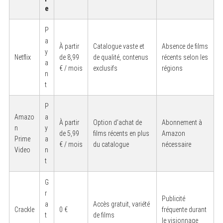
e
P
a
À partir
Catalogue vaste et
Absence de films
y
Netflix
de 8,99
de qualité, contenus
récents selon les
a
€ / mois
exclusifs
régions
n
t
P
Amazo
a
À partir
Option d’achat de
Abonnement à
n
y
de 5,99
films récents en plus
Amazon
Prime
a
€ / mois
du catalogue
nécessaire
Video
n
t
G
r
Publicité
a
Accès gratuit, variété
Crackle
0 €
fréquente durant
t
de films
le visionnage