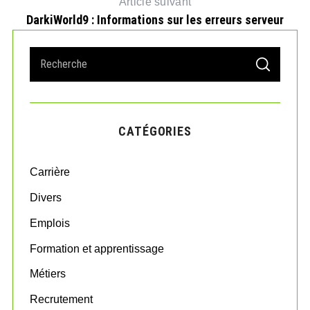
Article suivant
DarkiWorld9 : Informations sur les erreurs serveur
S
S
e
E
A
a
R
r
C
H
c
CATÉGORIES
h
f
o
Carrière
r
:
Divers
Emplois
Formation et apprentissage
Métiers
Recrutement