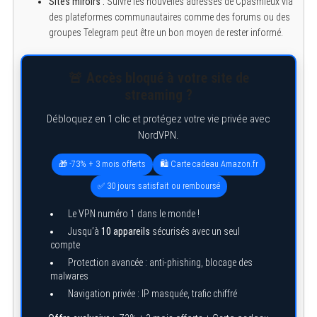
Sites miroirs :
Suivre les nouvelles adresses de Cpasmieux via
des plateformes communautaires comme des forums ou des
groupes Telegram peut être un bon moyen de rester informé.
🚨 Accès bloqué à votre site de
streaming ?
Débloquez en 1 clic et protégez votre vie privée avec
NordVPN.
🎁 -73% + 3 mois offerts
🛍️ Carte cadeau Amazon.fr
✅ 30 jours satisfait ou remboursé
Le VPN numéro 1 dans le monde !
Jusqu’à
10 appareils
sécurisés avec un seul
compte
Protection avancée : anti-phishing, blocage des
malwares
Navigation privée : IP masquée, trafic chiffré
S