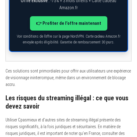
Offre exclusive :
-73% + 3 mois offerts + Carte cadeau
e
Amazon.fr
a
r
c
👉 Profiter de l’offre maintenant
h
f
o
Voir conditions de l’offre sur la page NordVPN. Carte cadeau Amazon.fr
r
envoyée après éligibilité. Garantie de remboursement 30 jours.
:
Ces solutions sont primordiales pour offrir aux utilisateurs une expérience
de visionnage ininterrompue, même dans un environnement de blocage
accru.
Les risques du streaming illégal : ce que vous
devez savoir
Utiliser Cpasmieux et d’autres sites de streaming illégal présente des
risques significatifs, à la fois juridiques et sécuritaires. En matière de
risques juridiques, il est important de noter qu’en France, consulter des