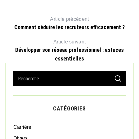
Article précédent
Comment séduire les recruteurs efficacement ?
Article suivant
Développer son réseau professionnel : astuces
essentielles
S
S
e
E
A
a
R
r
C
H
c
CATÉGORIES
h
f
o
Carrière
r
:
Divers