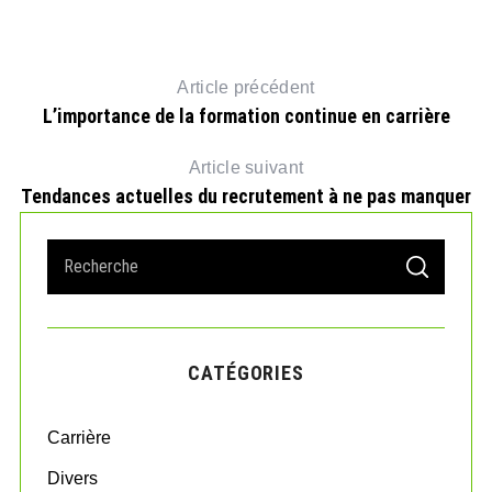
Article précédent
L’importance de la formation continue en carrière
Article suivant
Tendances actuelles du recrutement à ne pas manquer
S
S
e
E
A
a
R
r
C
H
c
CATÉGORIES
h
f
o
Carrière
r
:
Divers