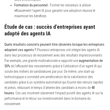
Formation du personnel :
Former les recruteurs à utiliser
efficacement l’agent IA pour garantir une adoption réussie et
maximiser les bénéfices.
Étude de cas : succès d’entreprises ayant
adopté des agents IA
S
e
a
Quels résultats concrets peuvent être observés lorsque les entreprises
r
c
adoptent ces agents ?
Plusieurs entreprises ont intégré des agents IA
h
dans leur processus de recrutement avec des résultats impressionnants.
f
Par exemple, une grande multinationale a rapporté une
augmentation de
o
r
30%
de l’efficacité des recrutements grâce à l’utilisation d’un agent IA qui
:
scrute des milliers de candidatures par jour. De même, une start-up
technologique a constaté une amélioration de la satisfaction des
candidats grâce à un système automatisé qui fournit des retours rapides
et précis, réduisant le temps d’attente des candidats à moins de
48
heures
. Ces cas montrent clairement l’impact positif des agents IA sur la
performance et le retour sur investissement dans le domaine du
recrutement.