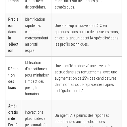
temps
à la recherche
concentrer sur des tâches plus
de candidats.
stratégiques.
Précis
Identification
ion
rapide des
Une start-up a trouvé son CTO en
dans
candidats
quelques jours au lieu de plusieurs mois,
la
correspondant
en exploitant un agent IA spécialisé dans
sélect
au profil
les profils techniques.
ion
requis.
Utilisation
Une société a observé une diversité
Réduc
d’algorithmes
accrue dans ses recrutements, avec une
tion
pour minimiser
augmentation de
25%
des candidatures
des
l’impact des
de minorités sous-représentées après
biais
préjugés
l’intégration de l’IA.
humains.
Améli
oratio
Interactions
Un agent IA a permis des réponses
n de
plus fluides et
instantanées aux questions des
l’expér
personnalisée