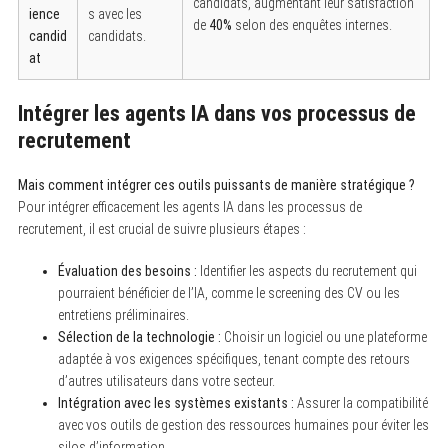
candidats, augmentant leur satisfaction
ience
s avec les
de
40%
selon des enquêtes internes.
candid
candidats.
at
Intégrer les agents IA dans vos processus de
recrutement
Mais comment intégrer ces outils puissants de manière stratégique ?
Pour intégrer efficacement les agents IA dans les processus de
recrutement, il est crucial de suivre plusieurs étapes :
Évaluation des besoins :
Identifier les aspects du recrutement qui
pourraient bénéficier de l’IA, comme le screening des CV ou les
entretiens préliminaires.
Sélection de la technologie :
Choisir un logiciel ou une plateforme
adaptée à vos exigences spécifiques, tenant compte des retours
d’autres utilisateurs dans votre secteur.
Intégration avec les systèmes existants :
Assurer la compatibilité
avec vos outils de gestion des ressources humaines pour éviter les
silos d’information.