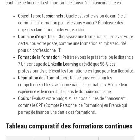
continue pertinente, il est important de considérer plusieurs critères :
S
e
Objectifs professionnels
: Quelle est votre vision de carrière et
a
comment la formation peut-elle vous y aider ? Établissez des
r
objectifs clairs pour guider votre choix.
c
h
Domaine d’expertise
: Choisissez une formation en lien avec votre
f
secteur ou votre poste, comme une formation en cybersécurité
o
pour un professionnel IT.
r
:
Format de la formation
: Préférez-vous le présentiel ou le distanciel
? Un sondage de
LinkedIn Learning
a révélé que 58 % des
professionnels préfèrent les formations en ligne pour leur flexibilité.
Réputation des formateurs
: Renseignez-vous sur les
compétences et les avis concernant les formateurs. Vérifiez leur
expérience et leur crédibilité dans le domaine concerné.
Coûts
: Évaluez votre budget et les possibilités de financement,
comme le CPF (Compte Personnel de Formation) en France qui
permet de financer une partie des formations.
Tableau comparatif des formations continues