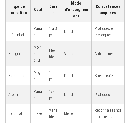
Mode
Type de
Duré
Compétences
Coût
d’enseignem
formation
e
acquises
ent
En
Varia
1 à 3
Pratiques et
Direct
présentiel
ble
jours
théoriques
Moin
Flexi
En ligne
s
Virtuel
Autonomes
ble
cher
Moye
1
Séminaire
Direct
Spécialisées
n
jour
Varia
1/2
Atelier
Direct
Pratiques
ble
jour
Varia
Reconnaissance
Certification
Élevé
Mixte
ble
s officielles