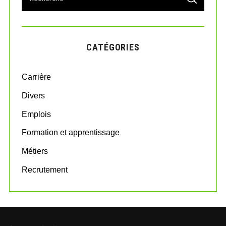
S
e
E
A
a
R
r
C
H
c
CATÉGORIES
h
f
o
Carrière
r
:
Divers
Emplois
Formation et apprentissage
Métiers
Recrutement