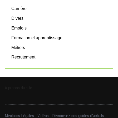
f
o
Carrière
r
:
Divers
Emplois
Formation et apprentissage
Métiers
Recrutement
A propos du site
Mentions Légales
-
Vidéos
-
Découvrez nos guides d'achats.