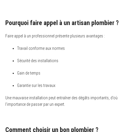
Pourquoi faire appel à un artisan plombier ?
Faire appel à un professionnel présente plusieurs avantages :
Travail conforme aux normes
Sécurité des installations
Gain de temps
Garantie sur les travaux
Une mauvaise installation peut entraîner des dégâts importants, d’où
l’importance de passer par un expert.
S
e
a
r
c
Comment choisir un bon plombier ?
h