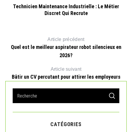
Technicien Maintenance Industrielle : Le Métier
Le
Discret Qui Recrute
Article précédent
Quel est le meilleur aspirateur robot silencieux en
2026?
Article suivant
Bâtir un CV percutant pour attirer les employeurs
S
S
e
E
A
a
R
r
C
H
c
CATÉGORIES
h