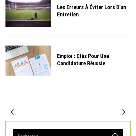
Les Erreurs À Éviter Lors D’un
Entretien
Emploi : Clés Pour Une
Candidature Réussie
P
a
g
i
S
n