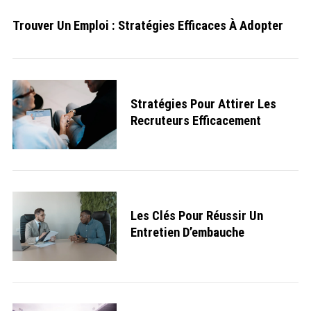
Trouver Un Emploi : Stratégies Efficaces À Adopter
Stratégies Pour Attirer Les
Recruteurs Efficacement
S
e
a
r
Les Clés Pour Réussir Un
c
h
Entretien D’embauche
f
o
r
: