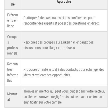
Approche
de
Événem
Participez à des webinaires et des conférences pour
ents en
rencontrer des experts et poser des questions en direct.
S
ligne
e
a
Groupe
r
c
s
Rejoignez des groupes sur LinkedIn et engagez des
h
profess
discussions pour élargir votre réseau.
f
o
ionnels
r
:
Rencon
tres
Proposez un café virtuel à des contacts pour échanger des
informe
idées et explorer des opportunités.
lles
Trouvez un mentor qui peut vous guider dans votre secteur,
Mentor
un élément souvent négligé mais qui peut avoir un impact
at
significatif sur votre carrière.