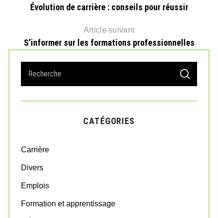
Évolution de carrière : conseils pour réussir
Article suivant
S’informer sur les formations professionnelles
S
S
e
E
A
a
R
r
C
H
c
CATÉGORIES
h
f
o
Carrière
r
:
Divers
Emplois
Formation et apprentissage