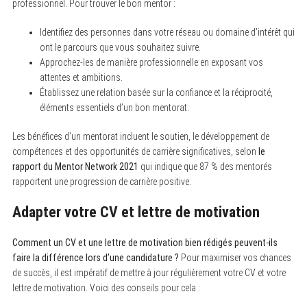
professionnel. Pour trouver le bon mentor :
Identifiez des personnes dans votre réseau ou domaine d’intérêt qui
S
e
ont le parcours que vous souhaitez suivre.
a
Approchez-les de manière professionnelle en exposant vos
r
c
attentes et ambitions.
h
Établissez une relation basée sur la confiance et la réciprocité,
f
éléments essentiels d’un bon mentorat.
o
r
:
Les bénéfices d’un mentorat incluent le soutien, le développement de
compétences et des opportunités de carrière significatives, selon
le
rapport du Mentor Network 2021
qui indique que 87 % des mentorés
rapportent une progression de carrière positive.
Adapter votre CV et lettre de motivation
Comment un CV et une lettre de motivation bien rédigés peuvent-ils
faire la différence lors d’une candidature ?
Pour maximiser vos chances
de succès, il est impératif de mettre à jour régulièrement votre CV et votre
lettre de motivation. Voici des conseils pour cela :