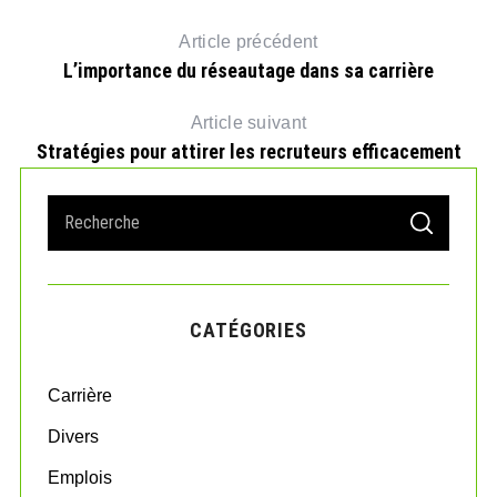
Article précédent
L’importance du réseautage dans sa carrière
Article suivant
Stratégies pour attirer les recruteurs efficacement
S
S
e
E
A
a
R
r
C
H
c
CATÉGORIES
h
f
o
Carrière
r
:
Divers
Emplois