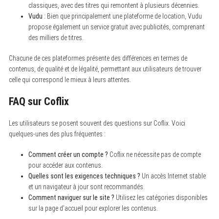
c
classiques, avec des titres qui remontent à plusieurs décennies.
h
Vudu
: Bien que principalement une plateforme de location, Vudu
f
o
propose également un service gratuit avec publicités, comprenant
r
des milliers de titres.
:
Chacune de ces plateformes présente des différences en termes de
contenus, de qualité et de légalité, permettant aux utilisateurs de trouver
celle qui correspond le mieux à leurs attentes.
FAQ sur Coflix
Les utilisateurs se posent souvent des questions sur Coflix. Voici
quelques-unes des plus fréquentes :
Comment créer un compte ?
Coflix ne nécessite pas de compte
pour accéder aux contenus.
Quelles sont les exigences techniques ?
Un accès Internet stable
et un navigateur à jour sont recommandés.
Comment naviguer sur le site ?
Utilisez les catégories disponibles
sur la page d’accueil pour explorer les contenus.