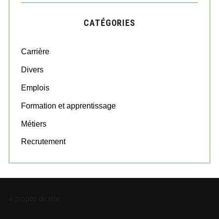
r
C
H
c
CATÉGORIES
h
f
o
Carrière
r
:
Divers
Emplois
Formation et apprentissage
Métiers
Recrutement
A propos du site