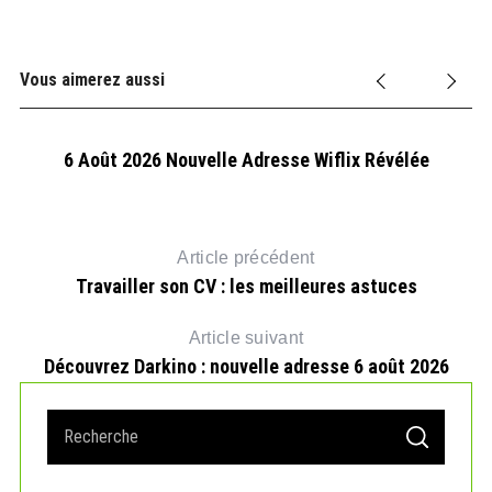
Vous aimerez aussi
6 Août 2026 Nouvelle Adresse Wiflix Révélée
Article précédent
Travailler son CV : les meilleures astuces
Article suivant
Découvrez Darkino : nouvelle adresse 6 août 2026
S
S
e
E
e
A
a
R