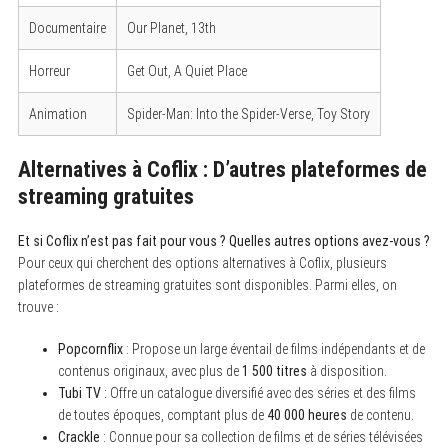
Documentaire
Our Planet, 13th
Horreur
Get Out, A Quiet Place
Animation
Spider-Man: Into the Spider-Verse, Toy Story
Alternatives à Coflix : D’autres plateformes de
streaming gratuites
Et si Coflix n’est pas fait pour vous ? Quelles autres options avez-vous ?
Pour ceux qui cherchent des options alternatives à Coflix, plusieurs
plateformes de streaming gratuites sont disponibles. Parmi elles, on
trouve :
Popcornflix
: Propose un large éventail de films indépendants et de
contenus originaux, avec plus de
1 500 titres
à disposition.
S
Tubi TV
: Offre un catalogue diversifié avec des séries et des films
e
de toutes époques, comptant plus de
40 000 heures
de contenu.
a
Crackle
: Connue pour sa collection de films et de séries télévisées
r