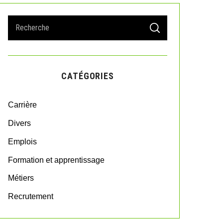
S
S
e
E
A
a
R
r
C
H
c
CATÉGORIES
h
f
o
Carrière
r
:
Divers
Emplois
Formation et apprentissage
Métiers
Recrutement