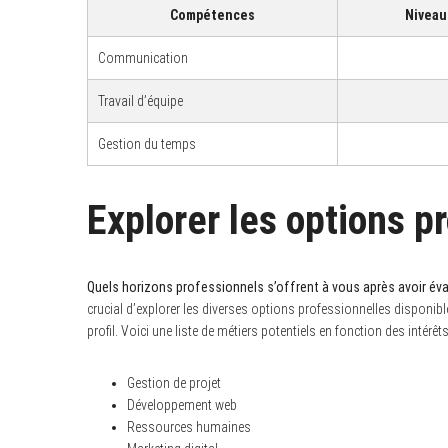
Compétences
Niveau 
Communication
S
Travail d’équipe
e
a
Gestion du temps
r
c
h
f
Explorer les options p
o
r
:
Quels horizons professionnels s’offrent à vous après avoir év
crucial d’explorer les diverses options professionnelles disponible
profil. Voici une liste de métiers potentiels en fonction des intérêt
Gestion de projet
Développement web
Ressources humaines