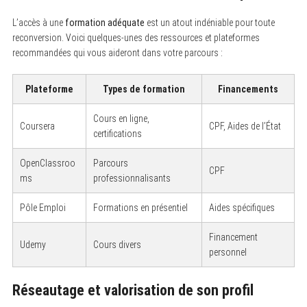
S
L’accès à une
formation adéquate
est un atout indéniable pour toute
e
reconversion. Voici quelques-unes des ressources et plateformes
a
r
recommandées qui vous aideront dans votre parcours :
c
h
f
Plateforme
Types de formation
Financements
o
r
:
Cours en ligne,
Coursera
CPF, Aides de l’État
certifications
OpenClassroo
Parcours
CPF
ms
professionnalisants
Pôle Emploi
Formations en présentiel
Aides spécifiques
Financement
Udemy
Cours divers
personnel
Réseautage et valorisation de son profil