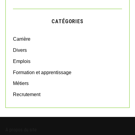
A
a
R
r
C
H
c
CATÉGORIES
h
f
o
Carrière
r
:
Divers
Emplois
Formation et apprentissage
Métiers
Recrutement
A propos du site