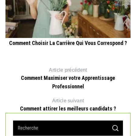
es
Comment Choisir La Carrière Qui Vous Correspond ?
L
Article précédent
Comment Maximiser votre Apprentissage
Professionnel
Article suivant
Comment attirer les meilleurs candidats ?
S
S
e
E