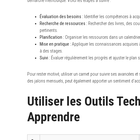
démarche méthodique. Voici les étapes à suivre :
Évaluation des besoins :
Identifier les compétences à acq
Recherche de ressources :
Rechercher des livres, des co
pertinents.
S
e
Planification :
Organiser les ressources dans un calendrier
a
Mise en pratique :
Appliquer les connaissances acquises à 
r
c
à des stages.
h
Suivi :
Évaluer régulièrement les progrès et ajuster le plan 
f
o
r
Pour rester motivé, utiliser un carnet pour suivre ses avancées et 
:
des jalons mensuels, peut également apporter un sentiment d’a
Utiliser les Outils Te
Apprendre