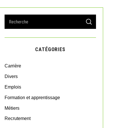
S
S
e
E
A
a
R
r
C
H
c
CATÉGORIES
h
f
o
Carrière
r
:
Divers
Emplois
Formation et apprentissage
Métiers
Recrutement