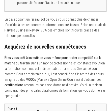
personnalisés pour établir un lien authentique.
En développant un réseau solide, vous vous donnez plus de chances
d’accéder à des ressources et informations précieuses. Selon une étude de
Harvard Business Review
, 70% des emplois sont trouvés grâce à des
relations personnelles.
Acquérez de nouvelles compétences
Êtes-vous prêt à investir en vous-même pour rester compétitif sur le
marché du travail?
Dans un monde professionnel en constante évolution,
la formation continue est indispensable pour ne pas être laissé pour
compte. Pour se maintenir à jour, il est conseillé de s’inscrire à des cours
S
en ligne ou des
MOOCs
(Massive Open Online Courses) et d’obtenir des
e
certifications
reconnues dans son domaine d’activité. Voici un tableau
a
r
comparatif des principales plateformes de formation, qui vous donnera un
c
aperçu utile :
h
f
o
Platef
r