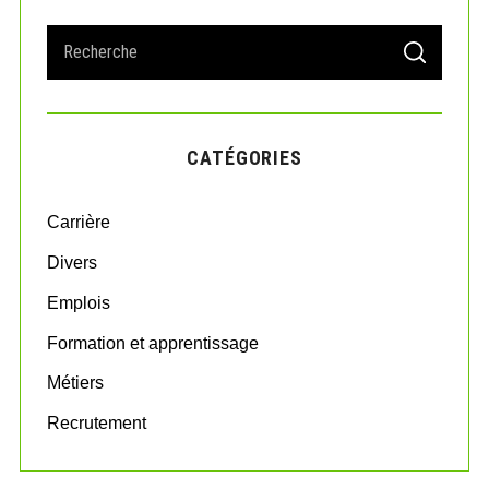
e
S
T
S
e
E
A
a
R
r
C
H
c
CATÉGORIES
h
f
o
Carrière
r
:
Divers
Emplois
Formation et apprentissage
Métiers
Recrutement