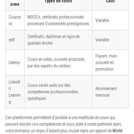
Types de cours
Coût
:
orme
Course
MOOCs, certificats professionnels
Variable
ra
provenant d’universités prestigieuses
Certificats, diplômes en ligne de
edX
Variable
grandes écoles
Payant, mais
Cours en vidéo, souvent proposés
Udemy
souvent en
par des experts du secteur
promotion
LinkedI
Cours variés axés sur des
n
Abonnement
compétences professionnelles
Learnin
mensuel
spécifiques
g
Ces plateformes permettent d’accéder à une multitude de cours qui
peuvent enrichir vos compétences et vous aider à rester pertinent dans
votre domaine, un enjeu d’autant plus crucial dans un rapport de
World