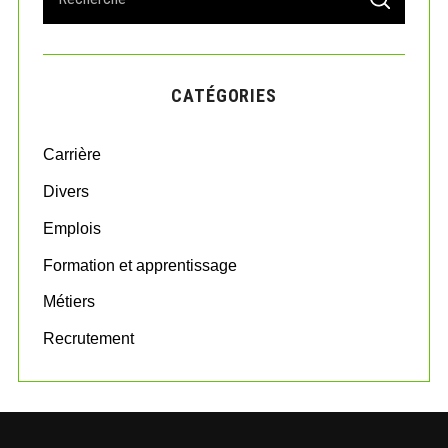
S
e
E
A
a
R
r
C
H
c
CATÉGORIES
h
f
o
Carrière
r
:
Divers
Emplois
Formation et apprentissage
Métiers
Recrutement