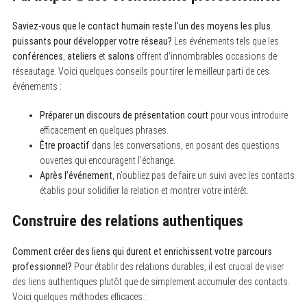
S
Saviez-vous que le contact humain reste l’un des moyens les plus
e
puissants pour développer votre réseau?
Les événements tels que les
a
conférences
,
ateliers
et
salons
offrent d’innombrables occasions de
r
c
réseautage. Voici quelques conseils pour tirer le meilleur parti de ces
h
événements :
f
o
r
Préparer un discours de présentation court
pour vous introduire
:
efficacement en quelques phrases.
Être proactif
dans les conversations, en posant des questions
ouvertes qui encouragent l’échange.
Après l’événement
, n’oubliez pas de faire un suivi avec les contacts
établis pour solidifier la relation et montrer votre intérêt.
Construire des relations authentiques
Comment créer des liens qui durent et enrichissent votre parcours
professionnel?
Pour établir des relations durables, il est crucial de viser
des liens authentiques plutôt que de simplement accumuler des contacts.
Voici quelques méthodes efficaces :