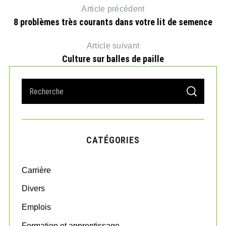
Article précédent
8 problèmes très courants dans votre lit de semence
Article suivant
Culture sur balles de paille
S
S
e
E
A
a
R
r
C
H
c
CATÉGORIES
h
f
o
Carrière
r
:
Divers
Emplois
Formation et apprentissage