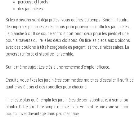
perceuse et forets
des jardinières
Si les cloisons sont déjà prêtes, vous gagnez du temps. Sinon, il faudra
découper les planches en échelons pour pouvoir accueillir les jardinières.
La planche 5 x 10 se coupe en trois portions : deux pour les pieds et une
pour la traverse qui relie les deux cloisons. On fixe les pieds aux cloisons
avec des boulons à tête hexagonale en perçant les trous nécessaires. La
traverse renforce et stabilise l’ensemble.
Sur le même sujet :
Les clés d’une recherche d’emploi efficace
.
Ensuite, vous fixez les jardinières comme des marches d’escalier. Il suffit de
quatre vis à bois et des rondelles pour chacune.
Il ne reste plus qu’à remplir les jardinières de bon substrat et à semer ou
S
e
planter. Cette structure simple mais efficace vous offre une vraie solution
a
pour cultiver davantage dans peu d’espace.
r
c
h
f
o