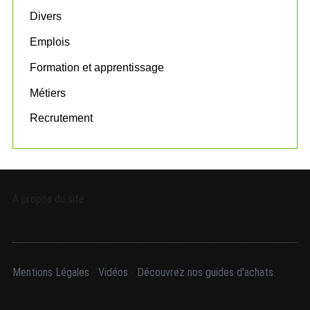
r
:
Divers
Emplois
Formation et apprentissage
Métiers
Recrutement
A propos du site
Mentions Légales
-
Vidéos
-
Découvrez nos guides d'achats.