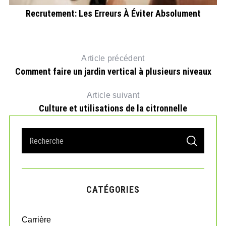
Recrutement: Les Erreurs À Éviter Absolument
Article précédent
Comment faire un jardin vertical à plusieurs niveaux
Article suivant
Culture et utilisations de la citronnelle
S
S
e
E
A
a
R
r
C
H
c
CATÉGORIES
h
f
o
Carrière