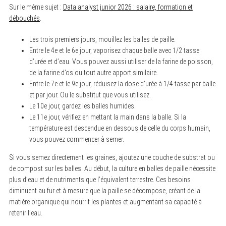
Sur le même sujet :
Data analyst junior 2026 : salaire, formation et
débouchés
.
Les trois premiers jours, mouillez les balles de paille.
Entre le 4e et le 6e jour, vaporisez chaque balle avec 1/2 tasse
d’urée et d’eau. Vous pouvez aussi utiliser de la farine de poisson,
de la farine d’os ou tout autre apport similaire.
Entre le 7e et le 9e jour, réduisez la dose d’urée à 1/4 tasse par balle
et par jour. Ou le substitut que vous utilisez.
Le 10e jour, gardez les balles humides.
Le 11e jour, vérifiez en mettant la main dans la balle. Si la
température est descendue en dessous de celle du corps humain,
vous pouvez commencer à semer.
Si vous semez directement les graines, ajoutez une couche de substrat ou
de compost sur les balles. Au début, la culture en balles de paille nécessite
plus d’eau et de nutriments que l’équivalent terrestre. Ces besoins
S
diminuent au fur et à mesure que la paille se décompose, créant de la
e
a
matière organique qui nourrit les plantes et augmentant sa capacité à
r
retenir l’eau.
c
h