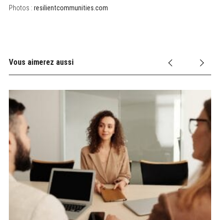
f
Photos :
resilientcommunities.com
o
r
:
Vous aimerez aussi
L