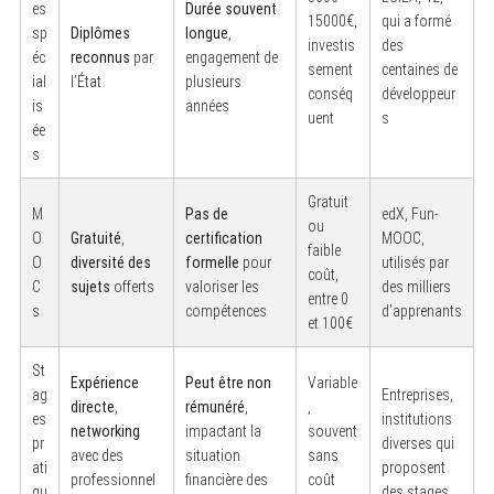
es
Durée souvent
15000€,
qui a formé
sp
Diplômes
longue
,
investis
des
éc
reconnus
par
engagement de
sement
centaines de
ial
l’État
plusieurs
conséq
développeur
is
années
uent
s
ée
s
Gratuit
M
Pas de
edX, Fun-
ou
O
Gratuité
,
certification
MOOC,
faible
O
diversité des
formelle
pour
utilisés par
coût,
C
sujets
offerts
valoriser les
des milliers
entre 0
s
compétences
d’apprenants
et 100€
St
Expérience
Peut être non
Variable
ag
Entreprises,
directe
,
rémunéré
,
,
S
es
institutions
e
networking
impactant la
souvent
pr
diverses qui
a
avec des
situation
sans
r
ati
proposent
professionnel
financière des
coût
c
qu
des stages