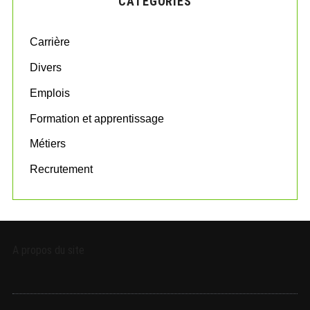
CATÉGORIES
h
f
o
Carrière
r
:
Divers
Emplois
Formation et apprentissage
Métiers
Recrutement
A propos du site