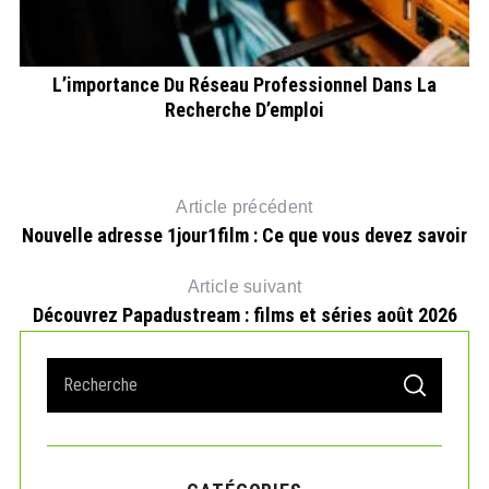
L’importance Du Réseau Professionnel Dans La
Recherche D’emploi
Article précédent
Nouvelle adresse 1jour1film : Ce que vous devez savoir
Article suivant
Découvrez Papadustream : films et séries août 2026
S
S
e
E
A
a
R
r
C
H
c