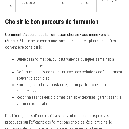
h
s du secteur
stagiaires
direct
es
f
o
r
:
Choisir le bon parcours de formation
Comment s’assurer que la formation choisie vous mène vers la
réussite ?
Pour sélectionner une formation adaptée, plusieurs critères
doivent être considérés :
Durée de la formation, qui peut varier de quelques semaines à
plusieurs années
Coût et modalités de paiement, avec des solutions de financement
souvent disponibles
Format (présentiel vs. distanciel) qui impacte l’expérience
d’apprentissage
Reconnaissance des diplômes par les entreprises, garantissant la
valeur du certificat obtenu
Des témoignages d’anciens élèves peuvent offrir des perspectives
précieuses sur l’efficacité des formations choisies, éclairant ainsi le
processus décisionnel et aidant à éviter les erreurs coûteuses.