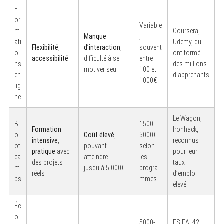
F
or
Variable
m
Coursera,
Manque
,
ati
Udemy, qui
Flexibilité
,
d’interaction
,
souvent
o
ont formé
accessibilité
difficulté à se
entre
ns
des millions
motiver seul
100 et
en
d’apprenants
1000€
lig
ne
Le Wagon,
B
1500-
Formation
Ironhack,
o
Coût élevé
,
5000€
intensive
,
reconnus
ot
pouvant
selon
pratique
avec
pour leur
ca
atteindre
les
des projets
taux
m
jusqu’à 5 000€
progra
réels
d’emploi
ps
mmes
élevé
Éc
ol
5000-
ESIEA, 42,