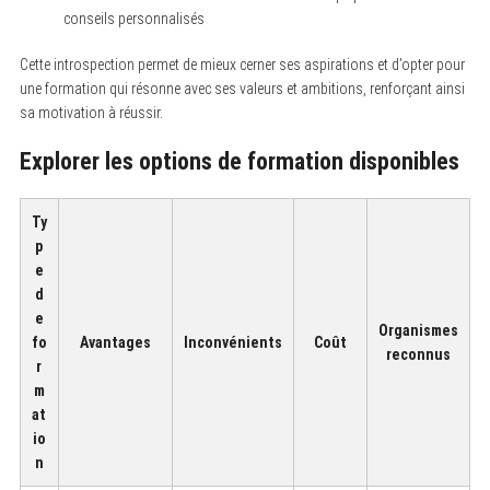
conseils personnalisés
Cette introspection permet de mieux cerner ses aspirations et d’opter pour
une formation qui résonne avec ses valeurs et ambitions, renforçant ainsi
sa motivation à réussir.
Explorer les options de formation disponibles
Ty
p
e
d
e
Organismes
fo
Avantages
Inconvénients
Coût
reconnus
r
m
at
io
n