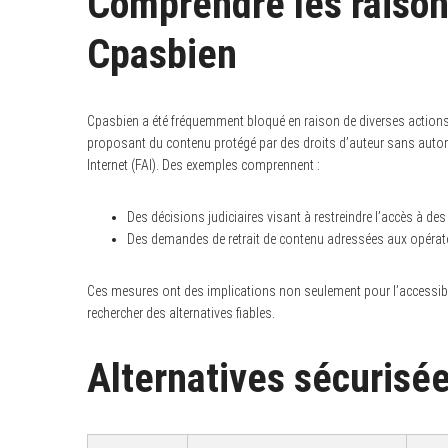
Comprendre les raison
Cpasbien
S
e
Cpasbien a été fréquemment bloqué en raison de diverses actions l
a
proposant du contenu protégé par des droits d’auteur sans autori
r
c
Internet (FAI). Des exemples comprennent :
h
f
o
Des décisions judiciaires visant à restreindre l’accès à de
r
Des demandes de retrait de contenu adressées aux opérateu
:
Ces mesures ont des implications non seulement pour l’accessibili
rechercher des alternatives fiables.
Alternatives sécurisée