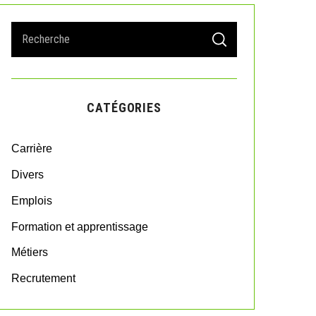
S
S
e
E
A
a
R
r
C
H
c
CATÉGORIES
h
f
o
Carrière
r
:
Divers
Emplois
Formation et apprentissage
Métiers
Recrutement