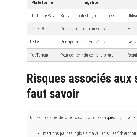
Plateforme
légalité
The Pirate Bay
Souvent contestée, mais accessible
Utili
Torrent9
Propose du contenu sous licence
Mesur
EZTV
Principalement pour séries
Bons 
YggTorrent
Peut contenir du contenu piraté
Requi
Risques associés aux si
faut savoir
Utiliser des sites de torrents comporte des
risques
significatifs 
Infections par des logiciels malveillants : les fichiers tor