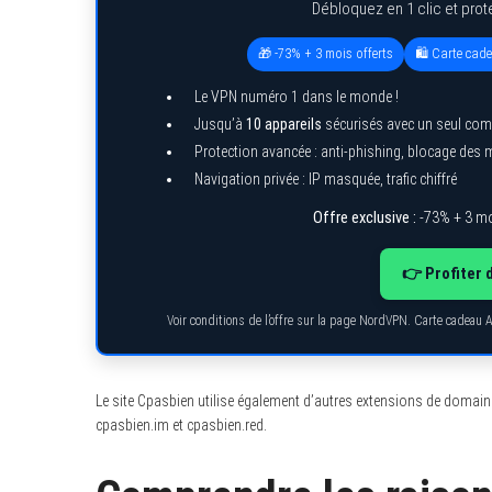
Débloquez en 1 clic et prot
🎁 -73% + 3 mois offerts
🛍️ Carte cad
Le VPN numéro 1 dans le monde !
Jusqu’à
10 appareils
sécurisés avec un seul com
Protection avancée : anti-phishing, blocage des
Navigation privée : IP masquée, trafic chiffré
Offre exclusive :
-73% + 3 mo
👉 Profiter 
Voir conditions de l’offre sur la page NordVPN. Carte cadeau 
Le site Cpasbien utilise également d’autres extensions de domai
cpasbien.im et cpasbien.red.