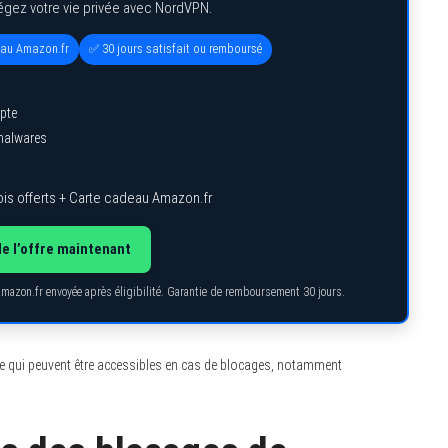
égez votre vie privée avec NordVPN.
eau Amazon.fr
✅ 30 jours satisfait ou remboursé
pte
 malwares
is offerts + Carte cadeau Amazon.fr
de l’offre maintenant
Amazon.fr envoyée après éligibilité. Garantie de remboursement 30 jours.
ne qui peuvent être accessibles en cas de blocages, notamment