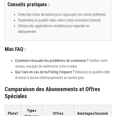
Conseils pratiques :
Créez des listes de lecture pour regrouper vos séries préférées.
Paramétrez la qualité vidéo selon votre connexion Internet.
Utilisez des applications mobiles pour regarder en
déplacement.
Mini FAQ :
S
e
Comment résoudre les problèmes de connexion ?
Vérifiez votre
a
réseau, essayez de redémarrer votre routeur.
r
c
Que faire en cas de buffering fréquent ?
Réduisez la qualité vidéo
h
et évitez d’autres téléchargements en arrière-plan.
f
o
r
Comparaison des Abonnements et Offres
:
Spéciales
Types
Platef
Offres
Avantages/Inconvé