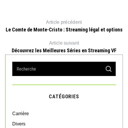
Article précédent
Le Comte de Monte-Cristo : Streaming légal et options
Article suivant
Découvrez les Meilleures Séries en Streaming VF
S
S
e
E
A
a
R
r
C
H
c
CATÉGORIES
h
f
o
Carrière
r
:
Divers