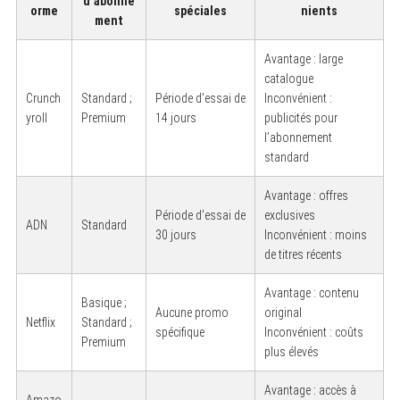
d’abonne
orme
spéciales
nients
ment
Avantage : large
catalogue
Crunch
Standard ;
Période d’essai de
Inconvénient :
yroll
Premium
14 jours
publicités pour
l’abonnement
standard
Avantage : offres
Période d’essai de
exclusives
ADN
Standard
30 jours
Inconvénient : moins
de titres récents
Avantage : contenu
Basique ;
Aucune promo
original
Netflix
Standard ;
spécifique
Inconvénient : coûts
Premium
plus élevés
Avantage : accès à
Amazo