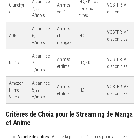
À partir de
HD, 4K pour
Crunchyr
Animes
VOSTFR, VF
7,99
certains
oll
variés
disponibles
€/mois
titres
À partir de
Animes
VOSTFR, VF
ADN
6,99
et
HD
disponibles
€/mois
mangas
À partir de
Animes
VOSTFR, VF
Netflix
7,99
HD, 4K
et films
disponibles
€/mois
Amazon
À partir de
Animes
VOSTFR, VF
Prime
5,99
HD
et films
disponibles
Video
€/mois
Critères de Choix pour le Streaming de Manga
et Anime
Varieté des titres :
Vérifiez la présence d’animes populaires tels