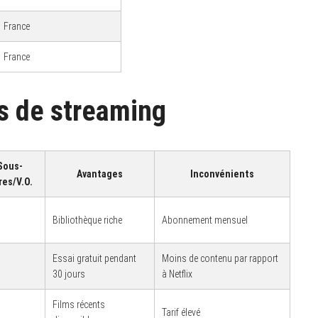
France
France
s de streaming
Sous-
Avantages
Inconvénients
res/V.O.
Bibliothèque riche
Abonnement mensuel
Essai gratuit pendant
Moins de contenu par rapport
30 jours
à Netflix
Films récents
Tarif élevé