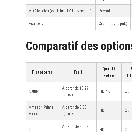
VOD locales (ex : FilmoTV, UniversCiné)
Payant
France.tv
Gratuit (avec pub)
Comparatif des option
Qualité
Plateforme
Tarif
vidéo
tit
À partir de 15,99
Netflix
HD, 4K
Oui
€/mois
Amazon Prime
À partir de 5,99
HD
Oui
Video
€/mois
À partir de 20,99
Canal+
HD
Oui