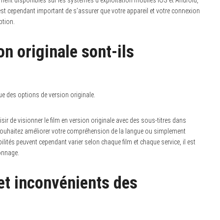
ent disponibles sur les systèmes d’exploitation mobiles iOS et Android,
l est cependant important de s’assurer que votre appareil et votre connexion
ption.
on originale sont-ils
ue des options de version originale.
ir de visionner le film en version originale avec des sous-titres dans
 souhaitez améliorer votre compréhension de la langue ou simplement
ilités peuvent cependant varier selon chaque film et chaque service, il est
ionnage.
et inconvénients des