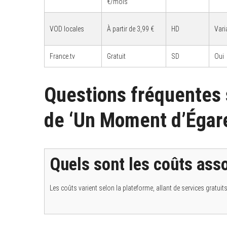
€/mois
VOD locales
À partir de 3,99 €
HD
Vari
S
France.tv
Gratuit
SD
Oui
e
a
r
c
Questions fréquentes s
h
f
o
de ‘Un Moment d’Égar
r
:
Quels sont les coûts ass
Les coûts varient selon la plateforme, allant de services gratu