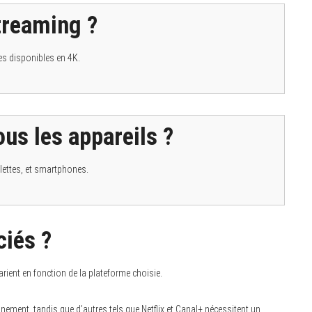
streaming ?
es disponibles en 4K.
us les appareils ?
lettes, et smartphones.
ciés ?
ient en fonction de la plateforme choisie.
ement, tandis que d’autres tels que Netflix et Canal+ nécessitent un