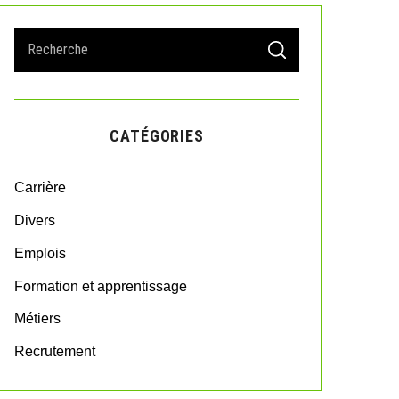
S
S
e
E
A
a
R
r
C
H
c
CATÉGORIES
h
f
o
Carrière
r
:
Divers
Emplois
Formation et apprentissage
Métiers
Recrutement