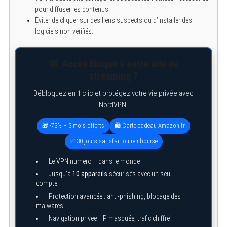
pour diffuser les contenus.
Éviter de cliquer sur des liens suspects ou d’installer des
logiciels non vérifiés.
🚨 Accès bloqué à votre site de
streaming ?
Débloquez en 1 clic et protégez votre vie privée avec
NordVPN.
🎁 -73% + 3 mois offerts
🛍️ Carte cadeau Amazon.fr
✅ 30 jours satisfait ou remboursé
Le VPN numéro 1 dans le monde !
Jusqu’à
10 appareils
sécurisés avec un seul
compte
Protection avancée : anti-phishing, blocage des
malwares
Navigation privée : IP masquée, trafic chiffré