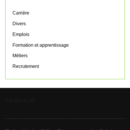
f
o
Carrière
r
:
Divers
Emplois
Formation et apprentissage
Métiers
Recrutement
A propos du site