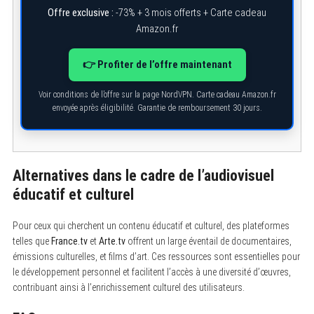
Offre exclusive :
-73% + 3 mois offerts + Carte cadeau
Amazon.fr
👉 Profiter de l’offre maintenant
Voir conditions de l’offre sur la page NordVPN. Carte cadeau Amazon.fr
envoyée après éligibilité. Garantie de remboursement 30 jours.
S
e
a
r
c
Alternatives dans le cadre de l’audiovisuel
h
éducatif et culturel
f
o
r
:
Pour ceux qui cherchent un contenu éducatif et culturel, des plateformes
telles que
France.tv
et
Arte.tv
offrent un large éventail de documentaires,
émissions culturelles, et films d’art. Ces ressources sont essentielles pour
le développement personnel et facilitent l’accès à une diversité d’œuvres,
contribuant ainsi à l’enrichissement culturel des utilisateurs.