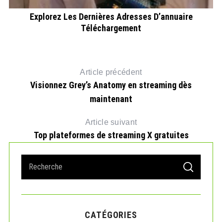
les
Explorez Les Dernières Adresses D’annuaire
Téléchargement
Article précédent
Visionnez Grey’s Anatomy en streaming dès
maintenant
Article suivant
Top plateformes de streaming X gratuites
S
S
e
E
A
a
R
r
C
H
c
CATÉGORIES
h