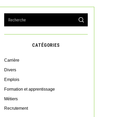
S
S
e
E
A
a
R
r
C
H
c
CATÉGORIES
h
f
o
Carrière
r
:
Divers
Emplois
Formation et apprentissage
Métiers
Recrutement