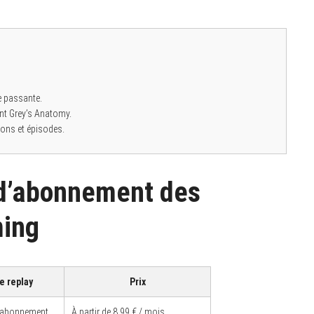
e passante.
ent Grey’s Anatomy.
sons et épisodes.
 d’abonnement des
ming
e replay
Prix
r abonnement
À partir de 8,99 € / mois