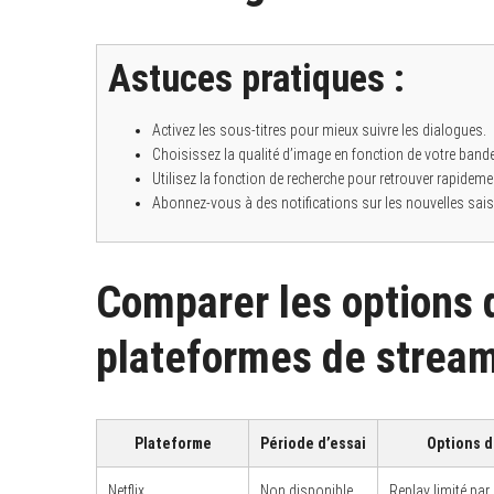
Astuces pratiques :
S
e
Activez les sous-titres pour mieux suivre les dialogues.
a
Choisissez la qualité d’image en fonction de votre band
r
Utilisez la fonction de recherche pour retrouver rapidem
c
h
Abonnez-vous à des notifications sur les nouvelles sai
f
o
r
:
Comparer les options
plateformes de strea
Plateforme
Période d’essai
Options d
Netflix
Non disponible
Replay limité pa