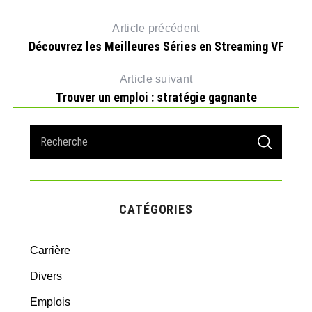
Article précédent
Découvrez les Meilleures Séries en Streaming VF
Article suivant
Trouver un emploi : stratégie gagnante
S
S
e
E
A
a
R
r
C
H
c
CATÉGORIES
h
f
o
Carrière
r
:
Divers
Emplois