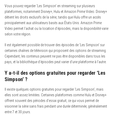
Vous pouvez regarder ‘Les Simpson’ en streaming sur plusieurs
plateformes, notamment Disney+, Hulu et Amazon Prime Video. Disney+
détient les droits exclusifs de la série, tandis que Hulu offre un accès
principalement aux utilisateurs basés aux États-Unis. Amazon Prime
Video permet l’achat ou la location d’épisodes, mais la disponibilité varie
selon votre région.
Il est également possible de trouver des épisodes de ‘Les Simpson’ sur
S
certaines chaînes de télévision qui proposent des options de streaming.
e
Cependant, les contenus peuvent ne pas être disponibles dans tous les
a
pays, et la bibliothèque d’épisodes peut varier d’une plateforme à l’autre.
r
c
h
Y a-t-il des options gratuites pour regarder ‘Les
f
Simpson’ ?
o
r
:
Il existe quelques options gratuites pour regarder ‘Les Simpson’, mais
elles sont assez limitées. Certaines plateformes comme Hulu et Disney+
offrent souvent des périodes d’essai gratuit, ce qui vous permet de
visionner la série sans frais pendant une durée déterminée, généralement
entre 7 et 30 jours.