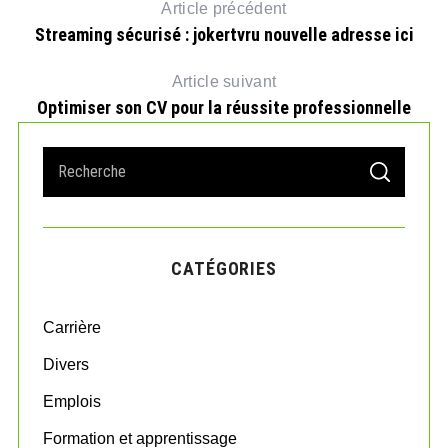
Article précédent
Streaming sécurisé : jokertvru nouvelle adresse ici
Article suivant
Optimiser son CV pour la réussite professionnelle
S
S
e
E
A
a
R
r
C
H
c
CATÉGORIES
h
f
o
Carrière
r
:
Divers
Emplois
Formation et apprentissage