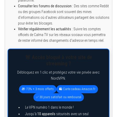
plateforme.
Consulter les forums de discussion :
Des sites comme Reddit
ou des groupes Facebook sont souvent des mines
d’informations où d’autres utilisateurs partagent des solutions
pour éviter les blocages.
Vérifier régulièrement les actualités :
Suivre les comptes
officiels de Calma TV sur les réseaux sociaux vous permettra
de rester informé des changements d’adresse en temps réel.
🚨 Accès bloqué à votre site de
streaming ?
Débloquez en 1 clic et protégez votre vie privée avec
NordVPN.
🎁 -73% + 3 mois offerts
🛍️ Carte cadeau Amazon.fr
✅ 30 jours satisfait ou remboursé
Le VPN numéro 1 dans le monde !
Jusqu’à
10 appareils
sécurisés avec un seul