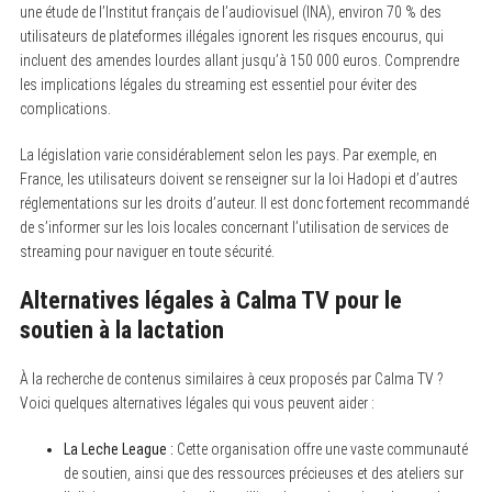
une étude de l’Institut français de l’audiovisuel (INA), environ 70 % des
utilisateurs de plateformes illégales ignorent les risques encourus, qui
incluent des amendes lourdes allant jusqu’à 150 000 euros. Comprendre
les implications légales du streaming est essentiel pour éviter des
complications.
La législation varie considérablement selon les pays. Par exemple, en
S
France, les utilisateurs doivent se renseigner sur la loi Hadopi et d’autres
e
a
réglementations sur les droits d’auteur. Il est donc fortement recommandé
r
de s’informer sur les lois locales concernant l’utilisation de services de
c
streaming pour naviguer en toute sécurité.
h
f
o
Alternatives légales à Calma TV pour le
r
soutien à la lactation
:
À la recherche de contenus similaires à ceux proposés par Calma TV ?
Voici quelques alternatives légales qui vous peuvent aider :
La Leche League :
Cette organisation offre une vaste communauté
de soutien, ainsi que des ressources précieuses et des ateliers sur