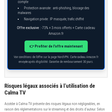
compte
Protection avancée : anti-phishing, blocage des
malwares
Navigation privée : IP masquée, trafic chiffré
Offre exclusive :
-73% + 3 mois offerts + Carte cadeau
Amazon.fr
👉 Profiter de l’offre maintenant
Voir conditions de l’offre sur la page NordVPN. Carte cadeau Amazon.fr
envoyée après éligibilité. Garantie de remboursement 30 jours.
Risques légaux associés à l’utilisation de
Calma TV
Accéder à Calma TV présente des risques légaux non négligeables, en
raison des réglementations sur le streaming et des droits d’auteur. Selon